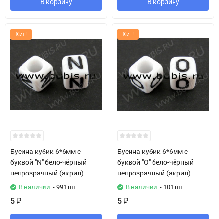
В корзину
В корзину
Хит!
Хит!
Бусина кубик 6*6мм с
Бусина кубик 6*6мм с
буквой "N" бело-чёрный
буквой "O" бело-чёрный
непрозрачный (акрил)
непрозрачный (акрил)
В наличии
- 991 шт
В наличии
- 101 шт
5
5
₽
₽