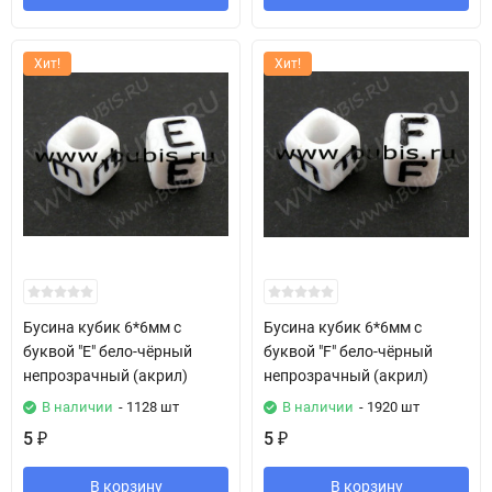
Хит!
Хит!
Бусина кубик 6*6мм с
Бусина кубик 6*6мм с
буквой "E" бело-чёрный
буквой "F" бело-чёрный
непрозрачный (акрил)
непрозрачный (акрил)
В наличии
- 1128 шт
В наличии
- 1920 шт
5
5
₽
₽
В корзину
В корзину