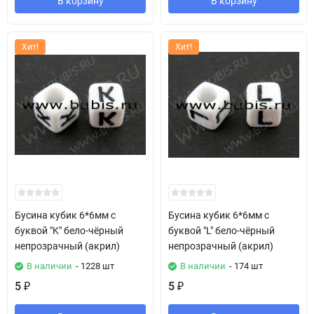
В корзину
В корзину
Хит!
Хит!
Бусина кубик 6*6мм с
Бусина кубик 6*6мм с
буквой "K" бело-чёрный
буквой "L" бело-чёрный
непрозрачный (акрил)
непрозрачный (акрил)
В наличии
- 1228 шт
В наличии
- 174 шт
5
5
₽
₽