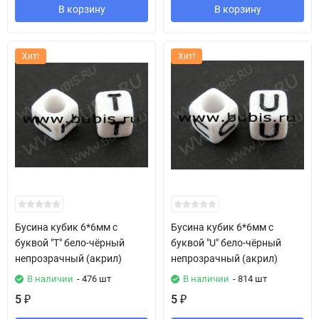
В корзину
В корзину
Хит!
Хит!
Бусина кубик 6*6мм с
Бусина кубик 6*6мм с
буквой "T" бело-чёрный
буквой "U" бело-чёрный
непрозрачный (акрил)
непрозрачный (акрил)
В наличии
- 476 шт
В наличии
- 814 шт
5
5
₽
₽