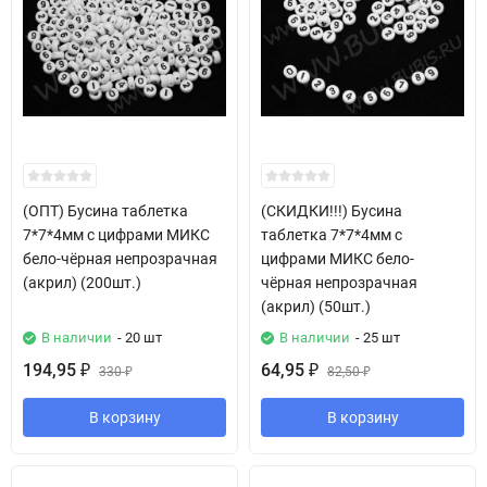
(ОПТ) Бусина таблетка
(СКИДКИ!!!) Бусина
7*7*4мм с цифрами МИКС
таблетка 7*7*4мм с
бело-чёрная непрозрачная
цифрами МИКС бело-
(акрил) (200шт.)
чёрная непрозрачная
(акрил) (50шт.)
В наличии
- 20 шт
В наличии
- 25 шт
194,95
64,95
₽
330
₽
82,50
₽
₽
В корзину
В корзину