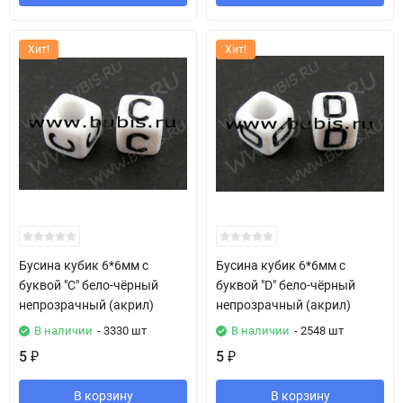
Хит!
Хит!
Бусина кубик 6*6мм с
Бусина кубик 6*6мм с
буквой "C" бело-чёрный
буквой "D" бело-чёрный
непрозрачный (акрил)
непрозрачный (акрил)
В наличии
- 3330 шт
В наличии
- 2548 шт
5
5
₽
₽
В корзину
В корзину