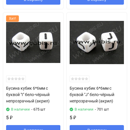
Хит!
Бусина кубик 6*6мм с
Бусина кубик 6*6мм с
буквой "I" бело-чёрный
буквой "J" бело-чёрный
непрозрачный (акрил)
непрозрачный (акрил)
В наличии
- 675 шт
В наличии
- 701 шт
5
5
₽
₽