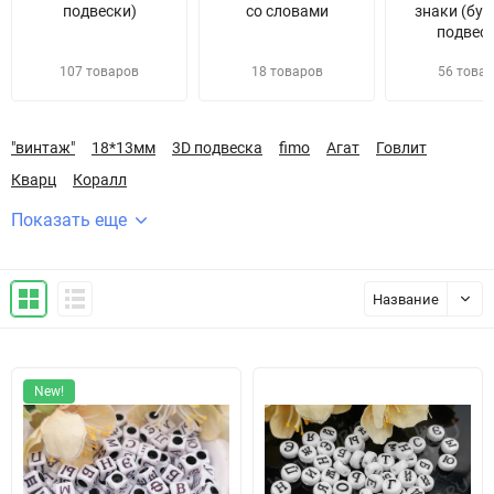
подвески)
со словами
знаки (бус
подвеск
107 товаров
18 товаров
56 това
"винтаж"
18*13мм
3D подвеска
fimo
Агат
Говлит
Кварц
Коралл
Показать еще
Название
New!