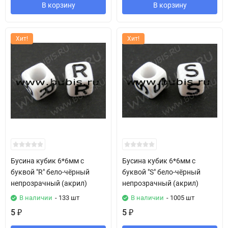
В корзину
В корзину
Хит!
Хит!
Бусина кубик 6*6мм с
Бусина кубик 6*6мм с
буквой "R" бело-чёрный
буквой "S" бело-чёрный
непрозрачный (акрил)
непрозрачный (акрил)
В наличии
- 133 шт
В наличии
- 1005 шт
5
5
₽
₽