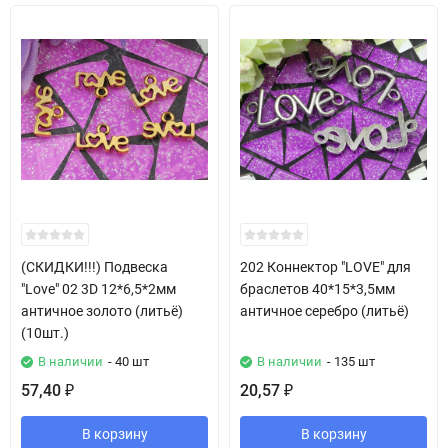
(СКИДКИ!!!) Подвеска
202 Коннектор "LOVE" для
"Love" 02 3D 12*6,5*2мм
браслетов 40*15*3,5мм
античное золото (литьё)
античное серебро (литьё)
(10шт.)
В наличии
- 40 шт
В наличии
- 135 шт
57,40
20,57
₽
₽
В корзину
В корзину