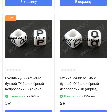
В корзину
В корзину
Хит!
Бусина кубик 6*6мм с
Бусина кубик 6*6мм с
буквой "P" бело-чёрный
буквой "Q" бело-чёрный
непрозрачный (акрил)
непрозрачный (акрил)
В наличии
- 2863 шт
В наличии
- 1569 шт
5
5
₽
₽