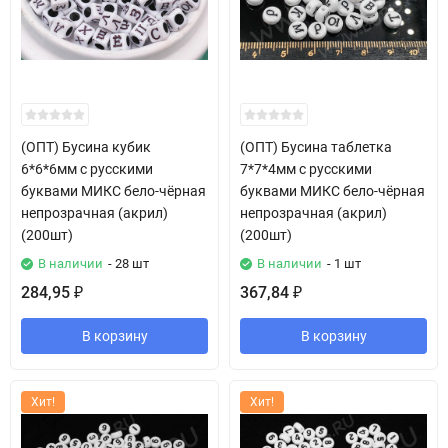
(ОПТ) Бусина кубик
(ОПТ) Бусина таблетка
6*6*6мм с русскими
7*7*4мм с русскими
буквами МИКС бело-чёрная
буквами МИКС бело-чёрная
непрозрачная (акрил)
непрозрачная (акрил)
(200шт)
(200шт)
В наличии
- 28 шт
В наличии
- 1 шт
284,95
367,84
₽
₽
В корзину
В корзину
Хит!
Хит!