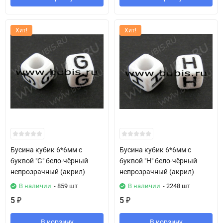
Хит!
Хит!
Бусина кубик 6*6мм с
Бусина кубик 6*6мм с
буквой "G" бело-чёрный
буквой "H" бело-чёрный
непрозрачный (акрил)
непрозрачный (акрил)
В наличии
- 859 шт
В наличии
- 2248 шт
5
5
₽
₽
В корзину
В корзину