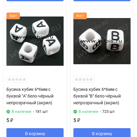
Хит!
Хит!
Бусина кубик 6*6мм с
Бусина кубик 6*6мм с
буквой "A" бело-чёрный
буквой "B" бело-чёрный
непрозрачный (акрил)
непрозрачный (акрил)
В наличии
- 181 шт
В наличии
- 723 шт
5
5
₽
₽
В корзину
В корзину