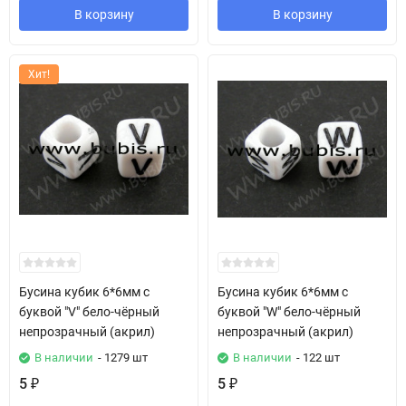
В корзину
В корзину
Хит!
Бусина кубик 6*6мм с
Бусина кубик 6*6мм с
буквой "V" бело-чёрный
буквой "W" бело-чёрный
непрозрачный (акрил)
непрозрачный (акрил)
В наличии
- 1279 шт
В наличии
- 122 шт
5
5
₽
₽