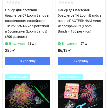
Набор для плетения
Набор для плетения
браслетов 07 Loom Bands в
браслетов 16 Loom Bands в
пластиковом контейнере
пакете ПАСТЕЛЬНЫЙ микс
13*7*2,5см микс с рогаткой
непрозрачных (Loom
и бусинками (Loom Bands)
Bands) (180 резинок)
(200 резинок)
В наличии
- 12 шт
В наличии
- 57 шт
285
86,13
₽
₽
В корзину
В корзину
РАСПРОДАЖА
РАСПРОДАЖА