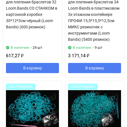
для плетения браслетов 32
для плетения браслетов 34
Loom Bands СО СТАНКОМ в
Loom Bands в пластиковом
картонной коробке
3х-этажном контейнере
30*12*3см чёрный (Loom
ПРОФИ 15,5*15,5*12,5см
Bands) (600 резинок)
МИКС резиночек с
инструментами (Loom
Bands) (5400 резинок)
В наличии
- 24 шт
В наличии
- 9 шт
617,27
3 171,14
₽
₽
В корзину
В корзину
РАСПРОДАЖА
РАСПРОДАЖА