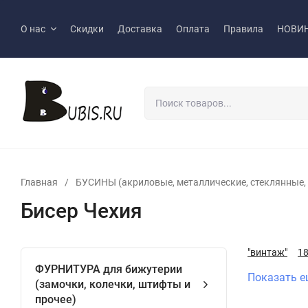
О нас
Скидки
Доставка
Оплата
Правила
НОВИ
Главная
/
БУСИНЫ (акриловые, металлические, стеклянные, р
Бисер Чехия
"винтаж"
1
ФУРНИТУРА для бижутерии
Показать е
(замочки, колечки, штифты и
прочее)