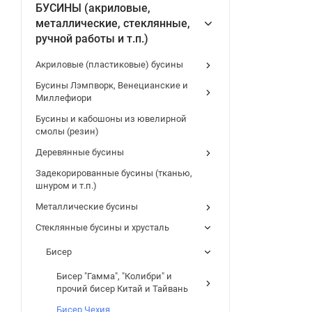
БУСИНЫ (акриловые,
металлические, стеклянные,
ручной работы и т.п.)
Акриловые (пластиковые) бусины
Бусины Лэмпворк, Венецианские и
Миллефиори
Бусины и кабошоны из ювелирной
смолы (резин)
Деревянные бусины
Задекорированные бусины (тканью,
шнуром и т.п.)
Металлические бусины
Стеклянные бусины и хрусталь
Бисер
Бисер "Гамма", "Колибри" и
прочий бисер Китай и Тайвань
Бисер Чехия