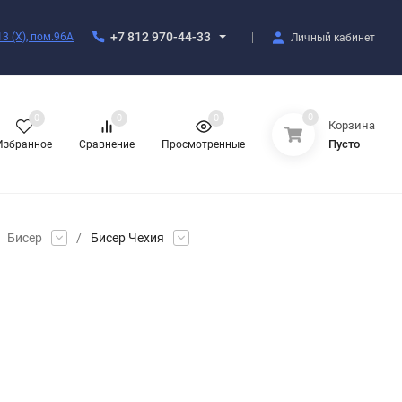
+7 812 970-44-33
3 (X), пом.96А
Личный кабинет
0
0
0
0
Корзина
Пусто
Избранное
Сравнение
Просмотренные
Бисер
/
Бисер Чехия