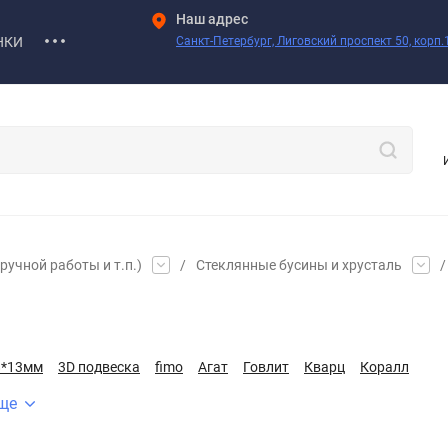
Наш адрес
НКИ
Санкт-Петербург, Лиговский проспект 50, корп.1
учной работы и т.п.)
/
Стеклянные бусины и хрусталь
/
8*13мм
3D подвеска
fimo
Агат
Говлит
Кварц
Коралл
ще