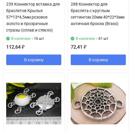
239 Коннектор вставка для
288 Коннектор для
браслетов Крылья
браслета с круглым
57*13*4,5мм розовое
сеттингом 20мм 40*22*3мм
золото и прозрачные
античная бронза (Brass)
стразы (сплав и стекло)
В наличии
- 16 шт
В наличии
- 61 шт
112,64
72,41
₽
₽
В корзину
В корзину