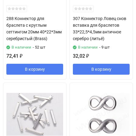
288 Коннектор для
307 Коннектор Ловец снов
браслета с круглым
вставка для браслетов
сеттингом 20мм 40*22*3мм
33*22,5*4,5мм античное
серебристый (Brass)
серебро (литьё)
В наличии
- 52 шт
В наличии
- 9 шт
72,41
32,02
₽
₽
В корзину
В корзину