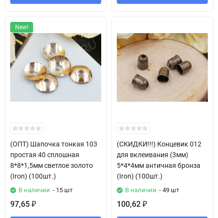
New!
(ОПТ) Шапочка тонкая 103
(СКИДКИ!!!) Концевик 012
простая 40 сплошная
для вклеивания (3мм)
8*8*1,5мм светлое золото
5*4*4мм античная бронза
(Iron) (100шт.)
(Iron) (100шт.)
В наличии
- 15 шт
В наличии
- 49 шт
97,65
100,62
₽
₽