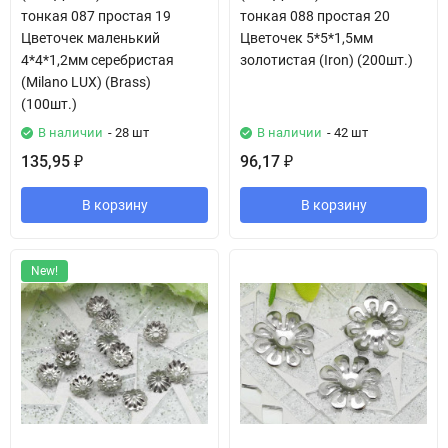
тонкая 087 простая 19
тонкая 088 простая 20
Цветочек маленький
Цветочек 5*5*1,5мм
4*4*1,2мм серебристая
золотистая (Iron) (200шт.)
(Milano LUX) (Brass)
(100шт.)
В наличии
- 28 шт
В наличии
- 42 шт
135,95
96,17
₽
₽
В корзину
В корзину
New!