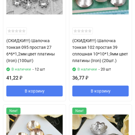
(СКИДКИ!!!) Шапочка
(СКИДКИ!!!) Шапочка
тонкая 095 простая 27
тонкая 102 простая 39
6*6*1,2мм цвет платины
сплошная 10*10*1,9мм цвет
(Iron) (100шт)
платины (Iron) (20шт.)
В наличии
- 12 шт
В наличии
- 20 шт
41,22
36,77
₽
₽
В корзину
В корзину
New!
New!