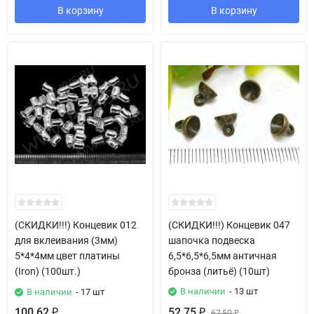
В корзину
В корзину
(СКИДКИ!!!) Концевик 012
(СКИДКИ!!!) Концевик 047
для вклеивания (3мм)
шапочка подвеска
5*4*4мм цвет платины
6,5*6,5*6,5мм античная
(Iron) (100шт.)
бронза (литьё) (10шт)
В наличии
- 13 шт
В наличии
- 17 шт
100,62
52,75
₽
₽
67,50
₽