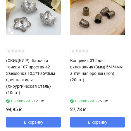
(СКИДКИ!!!) Шапочка
Концевик 012 для
тонкая 107 простая 42
вклеивания (3мм) 5*4*4мм
Звёздочка 10,5*10,5*3мм
античная бронза (Iron)
цвет платины
(20шт.)
(Хирургическая Сталь)
(10шт.)
В наличии
- 12 шт
В наличии
- 75 шт
94,95
27,78
₽
₽
В корзину
В корзину