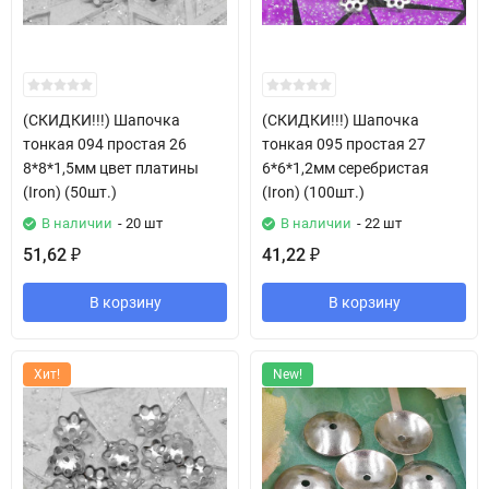
(СКИДКИ!!!) Шапочка
(СКИДКИ!!!) Шапочка
тонкая 094 простая 26
тонкая 095 простая 27
8*8*1,5мм цвет платины
6*6*1,2мм серебристая
(Iron) (50шт.)
(Iron) (100шт.)
В наличии
- 20 шт
В наличии
- 22 шт
51,62
41,22
₽
₽
В корзину
В корзину
Хит!
New!