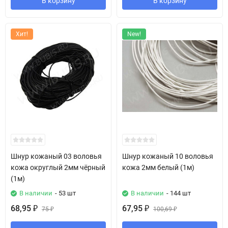
В корзину
В корзину
Хит!
New!
Шнур кожаный 03 воловья
Шнур кожаный 10 воловья
кожа округлый 2мм чёрный
кожа 2мм белый (1м)
(1м)
В наличии
- 53 шт
В наличии
- 144 шт
68,95
67,95
₽
75
₽
100,69
₽
₽