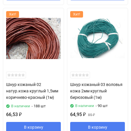
Хит!
Хит!
Шнур кожаный 02
Шнур кожаный 03 воловья
натур.кожа круглый 1,5мм
кожа 2мм круглый
коричнево-красный (1м)
бирюзовый (1м)
В наличии
- 90 шт
В наличии
- 188 шт
66,53
64,95
₽
₽
85
₽
В корзину
В корзину