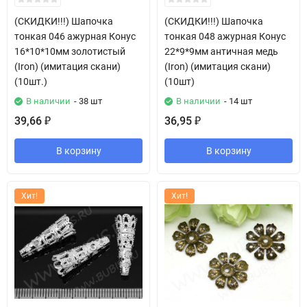
(СКИДКИ!!!) Шапочка
(СКИДКИ!!!) Шапочка
тонкая 046 ажурная Конус
тонкая 048 ажурная Конус
16*10*10мм золотистый
22*9*9мм античная медь
(Iron) (имитация скани)
(Iron) (имитация скани)
(10шт.)
(10шт)
В наличии
- 38 шт
В наличии
- 14 шт
39,66
36,95
₽
₽
В корзину
В корзину
Хит!
Хит!