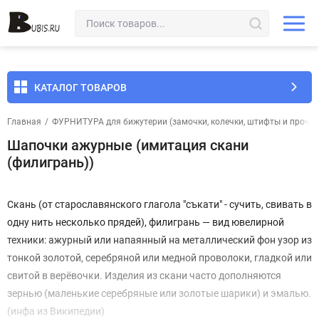
КАТАЛОГ ТОВАРОВ
Главная
/
ФУРНИТУРА для бижутерии (замочки, колечки, штифты и прочее
Шапочки ажурные (имитация скани
(филигрань))
Скань (от старославянского глагола "съкати" - сучить, свивать в
одну нить несколько прядей), филигрань — вид ювелирной
техники: ажурный или напаянный на металлический фон узор из
тонкой золотой, серебряной или медной проволоки, гладкой или
свитой в верёвочки. Изделия из скани часто дополняются
зернью (маленькие серебряные или золотые шарики) и эмалью.
(инфа из Википедии)