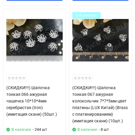
LUX premium
(СКИДКИ!!!) Шапочка
(СКИДКИ!!!) Шапочка
тонкая 066 ажурная
тонкая 067 ажурная
чашечка 10*10*4мм
колокольчик 7*7*5мм цвет
серебристая (Iron)
платины (LUX Китай) (Brass
(имитация скани) (50шт.)
с платинированием)
(имитация скани) (10шт.)
В наличии
- 244 шт
В наличии
- 8 шт