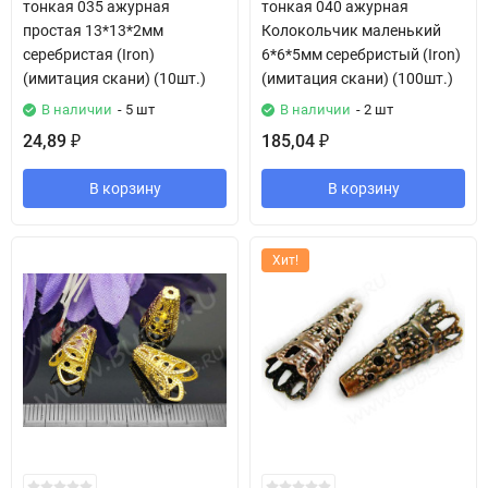
тонкая 035 ажурная
тонкая 040 ажурная
простая 13*13*2мм
Колокольчик маленький
серебристая (Iron)
6*6*5мм серебристый (Iron)
(имитация скани) (10шт.)
(имитация скани) (100шт.)
В наличии
- 5 шт
В наличии
- 2 шт
24,89
185,04
₽
₽
В корзину
В корзину
Хит!