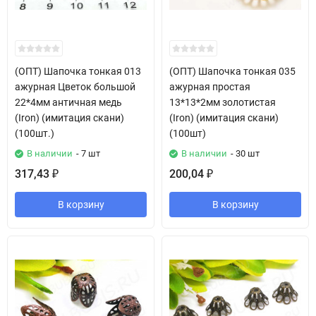
(ОПТ) Шапочка тонкая 013
(ОПТ) Шапочка тонкая 035
ажурная Цветок большой
ажурная простая
22*4мм античная медь
13*13*2мм золотистая
(Iron) (имитация скани)
(Iron) (имитация скани)
(100шт.)
(100шт)
В наличии
- 7 шт
В наличии
- 30 шт
317,43
200,04
₽
₽
В корзину
В корзину