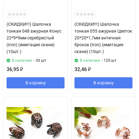
(СКИДКИ!!!) Шапочка
(СКИДКИ!!!) Шапочка
тонкая 048 ажурная Конус
тонкая 055 ажурная Цветок
22*9*9мм серебристый
20*20*1,7мм античная
(Iron) (имитация скани)
бронза (Iron) (имитация
(10шт.)
скани) (10шт.)
В наличии
- 33 шт
В наличии
- 125 шт
36,95
32,46
₽
₽
В корзину
В корзину