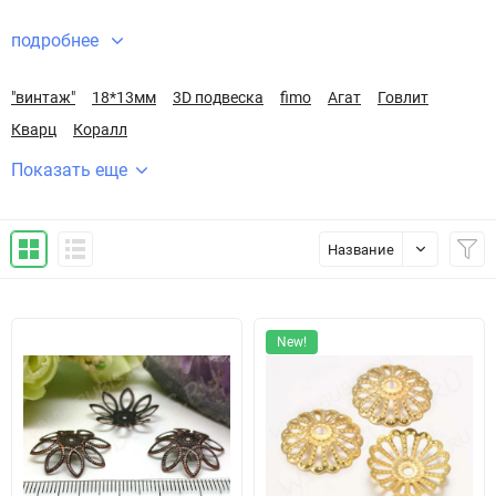
подробнее
"винтаж"
18*13мм
3D подвеска
fimo
Агат
Говлит
Кварц
Коралл
Показать еще
Название
New!