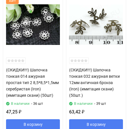
Хит!
(СКИДКИ!!!) Шапочка
(СКИДКИ!!!) Шапочка
тонкая 014 ажурная
тонкая 032 ажурная ветки
простая тип 2 8,5*8,5*1,5мм
12мм античная бронза
серебристая (Iron)
(Iron) (имитация скани)
(имитация скани) (50шт)
(50шт.)
В наличии
- 36 шт
В наличии
- 39 шт
47,25
63,42
₽
₽
В корзину
В корзину