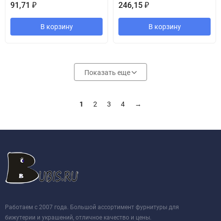
91,71
246,15
₽
₽
В корзину
В корзину
Показать еще
1
2
3
4
→
Работаем с 2007 года. Большой ассортимент фурнитуры для
бижутерии и украшений, отличное качество и цены.