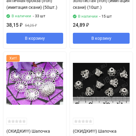
античная бронза (Iron)
золотистая (Iron) (имитация
(имитация скани) (50шт.)
скани) (10шт.)
В наличии
- 33 шт
В наличии
- 15 шт
38,15
24,89
₽
54,25
₽
₽
В корзину
В корзину
Хит!
(СКИДКИ!!!) Шапочка
(СКИДКИ!!!) Шапочка