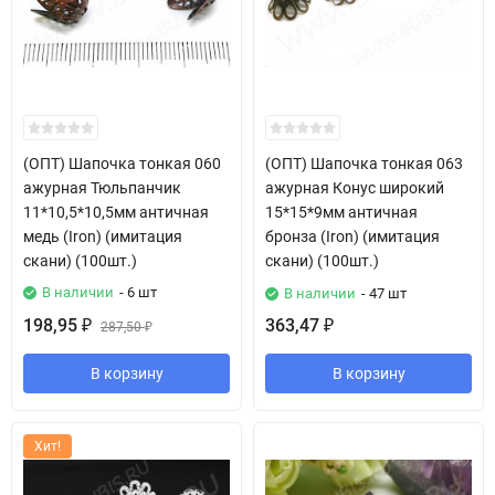
(ОПТ) Шапочка тонкая 060
(ОПТ) Шапочка тонкая 063
ажурная Тюльпанчик
ажурная Конус широкий
11*10,5*10,5мм античная
15*15*9мм античная
медь (Iron) (имитация
бронза (Iron) (имитация
скани) (100шт.)
скани) (100шт.)
В наличии
- 6 шт
В наличии
- 47 шт
198,95
363,47
₽
287,50
₽
₽
В корзину
В корзину
Хит!