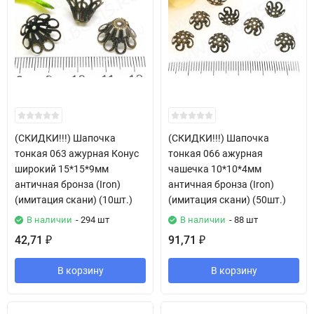
(СКИДКИ!!!) Шапочка
(СКИДКИ!!!) Шапочка
тонкая 063 ажурная Конус
тонкая 066 ажурная
широкий 15*15*9мм
чашечка 10*10*4мм
античная бронза (Iron)
античная бронза (Iron)
(имитация скани) (10шт.)
(имитация скани) (50шт.)
В наличии
- 294 шт
В наличии
- 88 шт
42,71
91,71
₽
₽
В корзину
В корзину