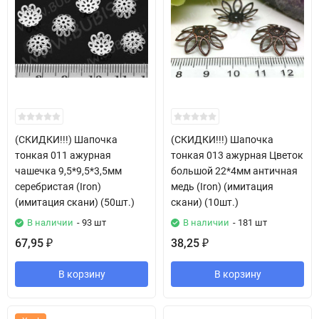
(СКИДКИ!!!) Шапочка
(СКИДКИ!!!) Шапочка
тонкая 011 ажурная
тонкая 013 ажурная Цветок
чашечка 9,5*9,5*3,5мм
большой 22*4мм античная
серебристая (Iron)
медь (Iron) (имитация
(имитация скани) (50шт.)
скани) (10шт.)
В наличии
- 93 шт
В наличии
- 181 шт
67,95
38,25
₽
₽
В корзину
В корзину