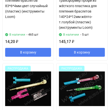
плетения браслетов
трансформер профи из
83*6*4мм цвет случайный
жёсткого пластика для
(пластик) (инструменты
плетения браслетов
Loom)
140*24*12мм жёлто-
т.голубой (пластик)
(инструменты Loom)
В наличии
- 465 шт
В наличии
- 5 шт
14,20
145,17
₽
₽
В корзину
В корзину
РАСПРОДАЖА
РАСПРОДАЖА