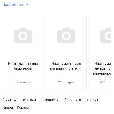
тонкогубцы, кримпер, кусачки, бокорезы, плоскогубцы,
подробнее
иглы для нанизывания, пинцет для ювелирных работ,
восковой карандаш для страз, шило, расширитель
отверстий и прочий
инструмент для бижутерии
.
Инструменты для
Инструменты для
Инструмен
бижутерии
вязания и плетения
лепки и ра
ювелирной 
230 товаров
26 товаров
416 това
"винтаж"
18*13мм
3D подвеска
fimo
Агат
Говлит
Кварц
Коралл