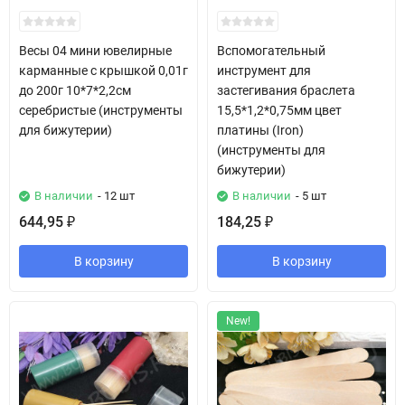
Весы 04 мини ювелирные
Вспомогательный
карманные с крышкой 0,01г
инструмент для
до 200г 10*7*2,2см
застегивания браслета
серебристые (инструменты
15,5*1,2*0,75мм цвет
для бижутерии)
платины (Iron)
(инструменты для
бижутерии)
В наличии
- 12 шт
В наличии
- 5 шт
644,95
184,25
₽
₽
В корзину
В корзину
New!