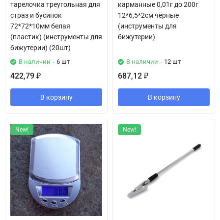
тарелочка треугольная для
карманные 0,01г до 200г
страз и бусинок
12*6,5*2см чёрные
72*72*10мм белая
(инструменты для
(пластик) (инструменты для
бижутерии)
бижутерии) (20шт)
В наличии
- 6 шт
В наличии
- 12 шт
422,79
687,12
₽
₽
В корзину
В корзину
New!
New!