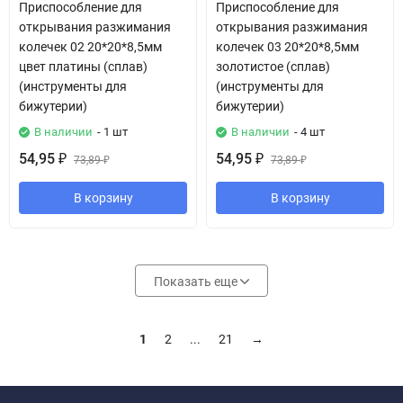
Приспособление для
Приспособление для
открывания разжимания
открывания разжимания
колечек 02 20*20*8,5мм
колечек 03 20*20*8,5мм
цвет платины (сплав)
золотистое (сплав)
(инструменты для
(инструменты для
бижутерии)
бижутерии)
В наличии
- 1 шт
В наличии
- 4 шт
54,95
54,95
₽
73,89
₽
73,89
₽
₽
В корзину
В корзину
Показать еще
1
2
...
21
→