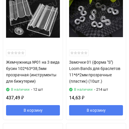
Жемчужница №01 на 3 вида
Замочки 01 (форма "S")
бусин 102*63*38,5мм
Loom Bands для браслетов
прозрачная (инструменты
11*6*2мм прозрачные
для бижутерии)
(пластик) (10шт.)
В наличии
- 12 шт
В наличии
- 214 шт
437,49
14,63
₽
₽
В корзину
В корзину