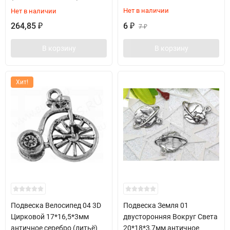
Нет в наличии
Нет в наличии
264,85
6
₽
₽
7
₽
В корзину
В корзину
Хит!
Подвеска Велосипед 04 3D
Подвеска Земля 01
Цирковой 17*16,5*3мм
двусторонняя Вокруг Света
античное серебро (литьё)
20*18*3,7мм античное