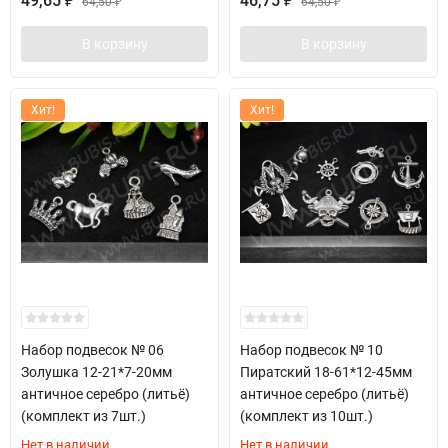
49,65
46,75
₽
64,50
₽
64,50
₽
₽
В корзину
В корзину
Хит!
Хит!
Набор подвесок № 06
Набор подвесок № 10
Золушка 12-21*7-20мм
Пиратский 18-61*12-45мм
античное серебро (литьё)
античное серебро (литьё)
(комплект из 7шт.)
(комплект из 10шт.)
Нет в наличии
Нет в наличии