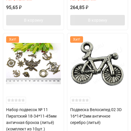
95,65
264,85
₽
₽
В корзину
В корзину
Хит!
Хит!
Набор подвесок № 11
Подвеска Велосипед 02 3D
Пиратский 18-34*11-45мм
16*14*2мм античное
античная бронза (литьё)
серебро (литьё)
(комплект из 10шт.)