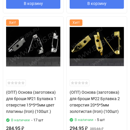
В корзину
В корзину
Хит!
Хит!
(ОПТ) Основа (заготовка)
(ОПТ) Основа (заготовка)
для броши №21 Булавка 1
для броши №22 Булавка 2
отверстие 15*5*5мм цвет
отверстия 20*5*5мм
платины (Iron) (100шт.)
золотистая (Iron) (100шт)
В наличии
- 5 шт
В наличии
- 17 шт
284,95
294,95
₽
₽
385,66
₽