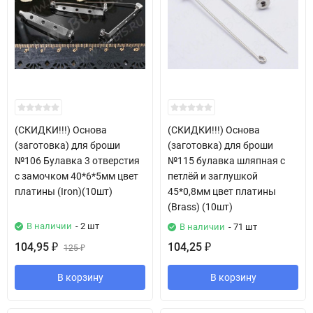
(СКИДКИ!!!) Основа
(СКИДКИ!!!) Основа
(заготовка) для броши
(заготовка) для броши
№106 Булавка 3 отверстия
№115 булавка шляпная с
с замочком 40*6*5мм цвет
петлёй и заглушкой
платины (Iron)(10шт)
45*0,8мм цвет платины
(Brass) (10шт)
В наличии
- 2 шт
В наличии
- 71 шт
104,95
104,25
₽
125
₽
₽
В корзину
В корзину