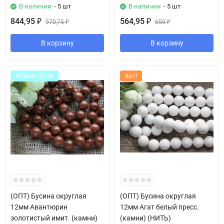
В наличии
- 5 шт
В наличии
- 5 шт
844,95
564,95
₽
970,75
₽
650
₽
₽
В корзину
В корзину
НОВАЯ ЦЕНА
Хит!
(ОПТ) Бусина округлая
(ОПТ) Бусина округлая
12мм Авантюрин
12мм Агат белый пресс.
золотистый имит. (камни)
(камни) (НИТЬ)