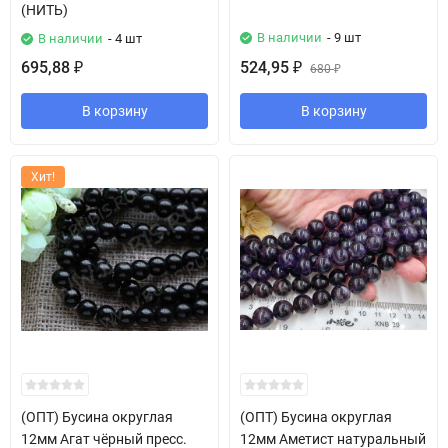
(НИТЬ)
В наличии
- 9 шт
В наличии
- 4 шт
695,88
524,95
₽
₽
680
₽
В корзину
В корзину
Хит!
(ОПТ) Бусина округлая
(ОПТ) Бусина округлая
12мм Агат чёрный пресс.
12мм Аметист натуральный