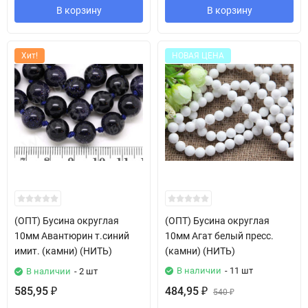
В корзину
В корзину
Хит!
НОВАЯ ЦЕНА
(ОПТ) Бусина округлая
(ОПТ) Бусина округлая
10мм Авантюрин т.синий
10мм Агат белый пресс.
имит. (камни) (НИТЬ)
(камни) (НИТЬ)
В наличии
- 11 шт
В наличии
- 2 шт
585,95
484,95
₽
₽
540
₽