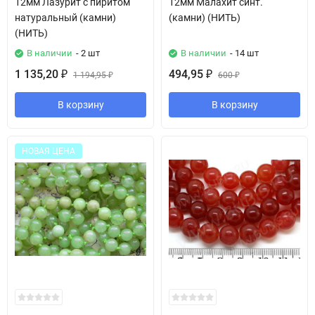
12мм Лазурит с пиритом
12мм Малахит синт.
натуральный (камни)
(камни) (НИТЬ)
(НИТЬ)
В наличии
- 2 шт
В наличии
- 14 шт
1 135,20
494,95
₽
1 194,95
₽
600
₽
₽
В корзину
В корзину
НОВАЯ ЦЕНА