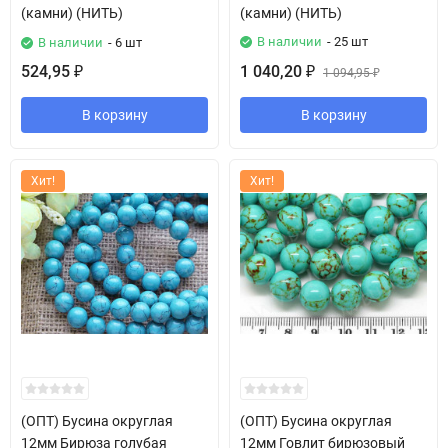
(камни) (НИТЬ)
(камни) (НИТЬ)
В наличии
- 25 шт
В наличии
- 6 шт
524,95
1 040,20
₽
₽
1 094,95
₽
В корзину
В корзину
Хит!
Хит!
(ОПТ) Бусина округлая
(ОПТ) Бусина округлая
12мм Бирюза голубая
12мм Говлит бирюзовый