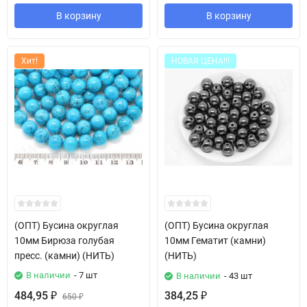
В корзину
В корзину
Хит!
НОВАЯ ЦЕНА!!!
(ОПТ) Бусина округлая
(ОПТ) Бусина округлая
10мм Бирюза голубая
10мм Гематит (камни)
пресс. (камни) (НИТЬ)
(НИТЬ)
В наличии
- 7 шт
В наличии
- 43 шт
484,95
384,25
₽
650
₽
₽