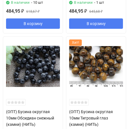
В наличии
- 10 шт
В наличии
- 1 шт
484,95
484,95
₽
618,67
₽
645,68
₽
₽
В корзину
В корзину
Хит!
(ОПТ) Бусина округлая
(ОПТ) Бусина округлая
10мм Обсидиан снежный
10мм Тигровый глаз
(камни) (НИТЬ)
(камни) (НИТЬ)