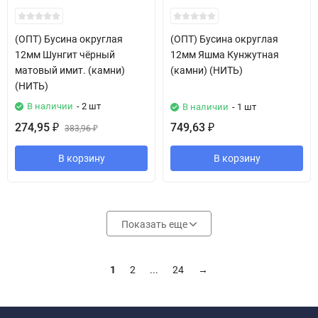
(ОПТ) Бусина округлая
(ОПТ) Бусина округлая
12мм Шунгит чёрный
12мм Яшма Кунжутная
матовый имит. (камни)
(камни) (НИТЬ)
(НИТЬ)
В наличии
- 2 шт
В наличии
- 1 шт
274,95
749,63
₽
383,96
₽
₽
В корзину
В корзину
Показать еще
1
2
...
24
→