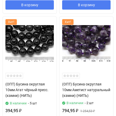
В корзину
В корзину
Хит!
Хит!
(ОПТ) Бусина округлая
(ОПТ) Бусина округлая
10мм Агат чёрный пресс.
10мм Аметист натуральный
(камни) (НИТЬ)
(камни) (НИТЬ)
В наличии
- 2 шт
В наличии
- 5 шт
394,95
794,95
₽
₽
1 254,53
₽