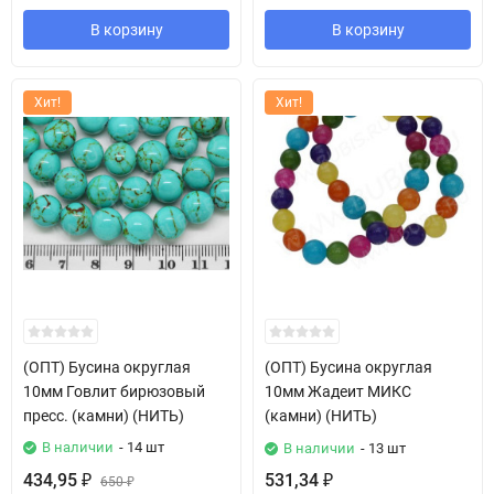
В корзину
В корзину
Хит!
Хит!
(ОПТ) Бусина округлая
(ОПТ) Бусина округлая
10мм Говлит бирюзовый
10мм Жадеит МИКС
пресс. (камни) (НИТЬ)
(камни) (НИТЬ)
В наличии
- 14 шт
В наличии
- 13 шт
434,95
531,34
₽
650
₽
₽