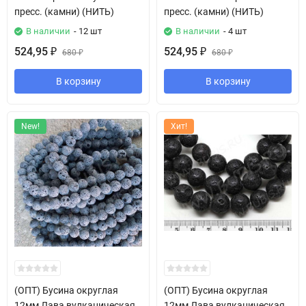
пресс. (камни) (НИТЬ)
пресс. (камни) (НИТЬ)
В наличии
- 12 шт
В наличии
- 4 шт
524,95
524,95
₽
680
₽
680
₽
₽
В корзину
В корзину
New!
Хит!
(ОПТ) Бусина округлая
(ОПТ) Бусина округлая
12мм Лава вулканическая
12мм Лава вулканическая