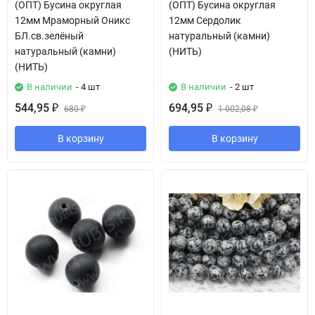
(ОПТ) Бусина округлая
(ОПТ) Бусина округлая
12мм Мраморный Оникс
12мм Сердолик
БЛ.св.зелёный
натуральный (камни)
натуральный (камни)
(НИТЬ)
(НИТЬ)
В наличии
- 4 шт
В наличии
- 2 шт
544,95
694,95
₽
680
₽
1 002,08
₽
₽
В корзину
В корзину