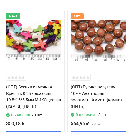
New!
Хит!
(ОПТ) Бусина каменная
(ОПТ) Бусина округлая
Крестик 04 Бирюза синт.
10мм Авантюрин
19,5*15*5,5мм МИКС цветов
золотистый имит. (камни)
(камни) (НИТЬ)
(НИТЬ)
В наличии
- 8 шт
В наличии
- 3 шт
350,18
564,95
₽
₽
720
₽