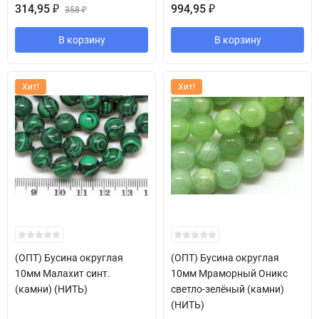
314,95
994,95
₽
358
₽
₽
В корзину
В корзину
Хит!
Хит!
(ОПТ) Бусина округлая
(ОПТ) Бусина округлая
10мм Малахит синт.
10мм Мраморный Оникс
(камни) (НИТЬ)
светло-зелёный (камни)
(НИТЬ)