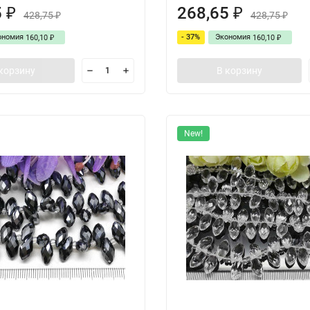
5
268,65
₽
₽
428,75
428,75
₽
₽
ономия
- 37%
Экономия
160,10
160,10
₽
₽
корзину
В корзину
New!