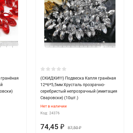
 гранёная
(СКИДКИ!!!) Подвеска Капля гранёная
ый
12*6*5,5мм Хрусталь прозрачно-
овски)
серебристый непрозрачный (имитация
Сваровски) (10шт.)
Нет в наличии
Код:
24376
74,45
₽
87,50
₽