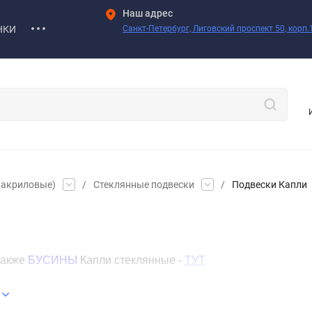
Наш адрес
НКИ
Санкт-Петербург, Лиговский проспект 50, корп.1
 акриловые)
/
Стеклянные подвески
/
Подвески Капли
также
БУСИНЫ
Капли стеклянные -
ТУТ