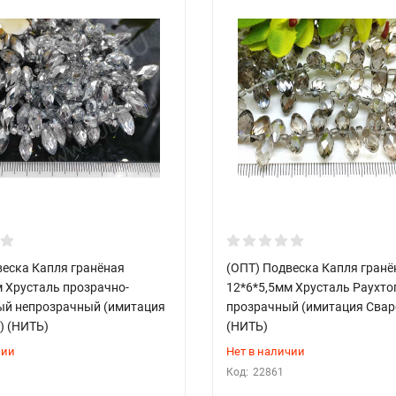
веска Капля гранёная
(ОПТ) Подвеска Капля гранё
м Хрусталь прозрачно-
12*6*5,5мм Хрусталь Раухто
ый непрозрачный (имитация
прозрачный (имитация Свар
) (НИТЬ)
(НИТЬ)
чии
Нет в наличии
Код:
22861