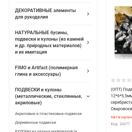
ДЕКОРАТИВНЫЕ элементы
для рукоделия
НАТУРАЛЬНЫЕ бусины,
подвески и кулоны (из камней
и др. природных материалов)
и их имитация
FIMO и Artifact (полимерная
глина и аксессуары)
(ОПТ) Под
ПОДВЕСКИ и кулоны
12*6*5,5м
(металлические, стеклянные,
серебрист
акриловые)
Сваровски
Акриловые и пластиковые подвески
Нет в нали
Деревянные подвески
Код:
24377
КУЛОНЫ из разных материалов (и