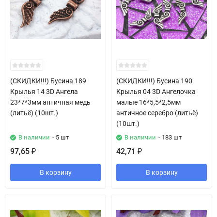
(СКИДКИ!!!) Бусина 189
(СКИДКИ!!!) Бусина 190
Крылья 14 3D Ангела
Крылья 04 3D Ангелочка
23*7*3мм античная медь
малые 16*5,5*2,5мм
(литьё) (10шт.)
античное серебро (литьё)
(10шт.)
В наличии
- 5 шт
В наличии
- 183 шт
97,65
42,71
₽
₽
В корзину
В корзину