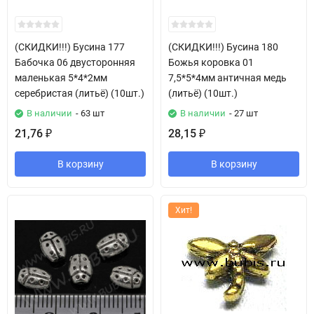
(СКИДКИ!!!) Бусина 177
(СКИДКИ!!!) Бусина 180
Бабочка 06 двусторонняя
Божья коровка 01
маленькая 5*4*2мм
7,5*5*4мм античная медь
серебристая (литьё) (10шт.)
(литьё) (10шт.)
В наличии
- 63 шт
В наличии
- 27 шт
21,76
28,15
₽
₽
В корзину
В корзину
Хит!