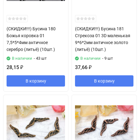
(СКИДКИ!!!) Бусина 180
(СКИДКИ!!!) Бусина 181
Божья коровка 01
Стрекоза 01 3D маленькая
7,5*5*4мм античное
9*6*2мм античное золото
серебро (литьё) (10шт.)
(литьё) (10шт.)
В наличии
- 43 шт
В наличии
- 9 шт
28,15
37,66
₽
₽
В корзину
В корзину