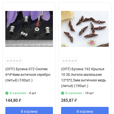
(ОПТ) Бусина 072 Снопик
(ОПТ) Бусина 192 Крылья
6*4*4мм античное серебро
10 3D Ангела маленькие
(литьё) (100шт.)
12*3*2,5мм античная медь
(литьё) (100шт.)
В наличии
- 6 шт
В наличии
- 10 шт
144,80
285,87
₽
₽
В корзину
В корзину