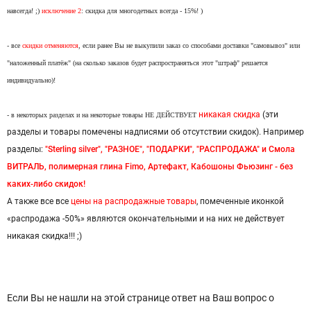
навсегда! ;)
исключение
2
: скидка для многодетных всегда - 15%! )
- все
скидки отменяются
, если ранее Вы не выкупили заказ со способами доставки "самовывоз" или
"наложенный платёж" (на сколько заказов будет распространяться этот "штраф" решается
индивидуально)!
никакая скидка
(эти
- в некоторых разделах и на некоторые товары НЕ ДЕЙСТВУЕТ
разделы и товары помечены надписями об отсутствии скидок). Например
разделы:
"Sterling silver", "РАЗНОЕ", "ПОДАРКИ", "РАСПРОДАЖА" и Смола
ВИТРАЛЬ, полимерная глина Fimo, Артефакт, Кабошоны Фьюзинг - без
каких-либо скидок!
А также все все
цены на распродажные товары
, помеченные иконкой
«распродажа -50%» являются окончательными и на них не действует
никакая скидка!!! ;)
Если Вы не нашли на этой странице ответ на Ваш вопрос о