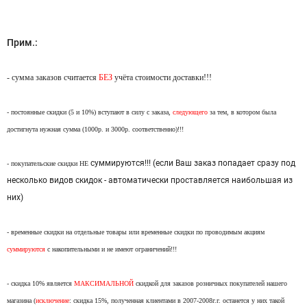
Прим.:
- сумма заказов считается
БЕЗ
учёта стоимости доставки!!!
- постоянные скидки (5 и 10%) вступают в силу с заказа,
следующего
за тем, в котором была
достигнута нужная сумма (1000р. и 3000р. соответственно)!!!
суммируются!!! (если Ваш заказ попадает сразу под
- покупательские скидки НЕ
несколько видов скидок - автоматически проставляется наибольшая из
них)
- временные скидки на отдельные товары или временные скидки по проводимым акциям
суммируются
с накопительными и не имеют ограничений!!!
- скидка 10% является
МАКСИМАЛЬНОЙ
скидкой для заказов розничных покупателей нашего
магазина (
исключение
: скидка 15%, полученная клиентами в 2007-2008г.г. останется у них такой