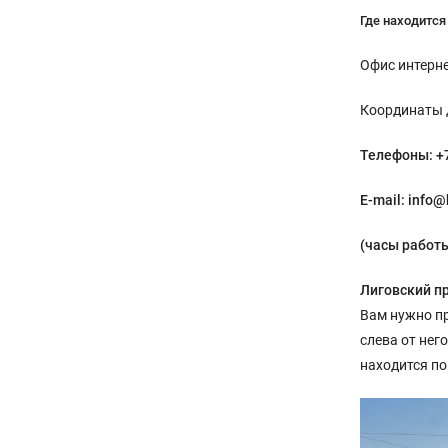
Где находится
Офис интерне
Координаты д
Телефоны: +7
Е-mail: info@
(часы работы
Лиговский пр
Вам нужно пр
слева от нег
находится по