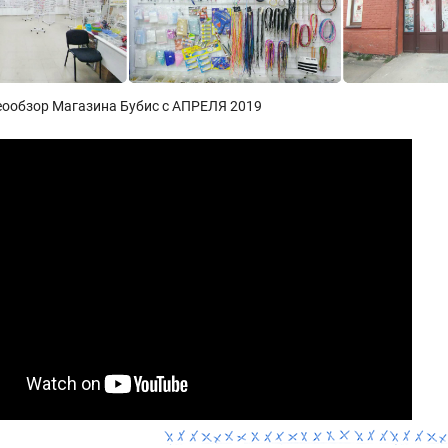
еообзор Магазина Бубис с АПРЕЛЯ 2019