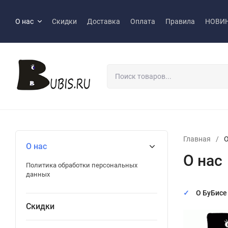
О нас
Скидки
Доставка
Оплата
Правила
НОВИ
Главная
/
О
О нас
О нас
Политика обработки персональных
данных
О БуБисе
Скидки