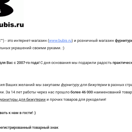
™) - это интернет-магазин (
www.bubis.ru
) и розничный магазин
фурнитур
льных украшений своими руками. :)
ля Вас с 2007-го года
!
С дня основания мы подарили радость
практичес
ния Ваших желаний мы закупаем
фурнитуру для бижутерии
в разных стра
и. За 14 лет работы через нас прошло
более 46 000
наименований товаро
фурнитуры для бижутерии
и прочих товаров для рукоделия!
ть к нам в гости! :)
егистрированный товарный знак