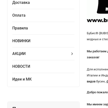
Доставка
Оплата
Правила
БуБис® (BUBIS
модных и сти
НОВИНКИ
Мы работаем д
АКЦИИ
заказов
!
НОВОСТИ
Для исполне
Италии и Инди
Идеи и МК
видов
бусин,
Добро пожалова
Мы имеем зар