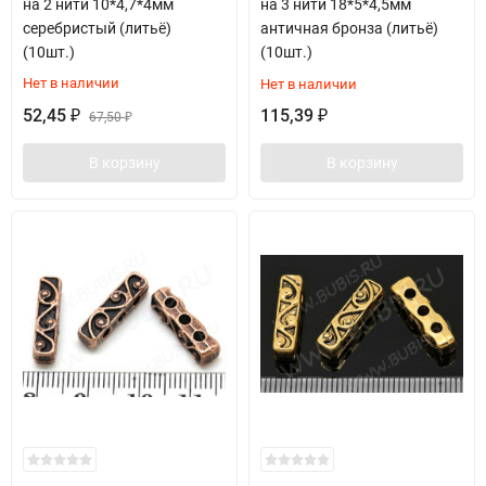
на 2 нити 10*4,7*4мм
на 3 нити 18*5*4,5мм
серебристый (литьё)
античная бронза (литьё)
(10шт.)
(10шт.)
Нет в наличии
Нет в наличии
52,45
115,39
₽
67,50
₽
₽
В корзину
В корзину