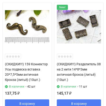
New!
(СКИДКИ!!!) 159 Коннектор
(СКИДКИ!!!) Разделитель 08
Усы подвеска вставка
на 2 нити 14*8*3мм
20*7,5*5мм античная
античная бронза (литьё)
бронза (литьё) (10шт.)
(10шт.)
В наличии
- 42 шт
В наличии
- 11 шт
137,75
145,17
₽
₽
В корзину
В корзину