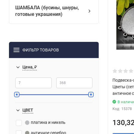
ШАМБАЛА (бусины, шнуры,
готовые украшения)
ФИЛЬТР ТОВАРОВ
Цена, ₽
Подвеска-
Цветы (се
античное с
В налич
Код:
15378
ЦВЕТ
130,3
платина и никель
античное серебро