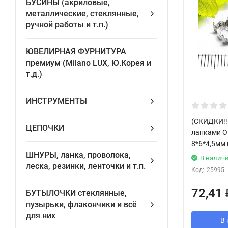
БУСИНЫ (акриловые,
металлические, стеклянные,
ручной работы и т.п.)
ЮВЕЛИРНАЯ ФУРНИТУРА
премиум (Milano LUX, Ю.Корея и
т.д.)
ИНСТРУМЕНТЫ
(СКИДКИ!!!
ЦЕПОЧКИ
лапками О
8*6*4,5мм 
ШНУРЫ, ланка, проволока,
В налич
леска, резинки, ленточки и т.п.
Код:
25995
72,41
БУТЫЛОЧКИ стеклянные,
пузырьки, флакончики и всё
для них
В 