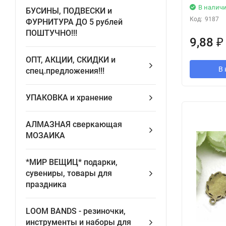
В налич
БУСИНЫ, ПОДВЕСКИ и
Код:
9187
ФУРНИТУРА ДО 5 рублей
ПОШТУЧНО!!!
9,88
₽
ОПТ, АКЦИИ, СКИДКИ и
В 
спец.предложения!!!
УПАКОВКА и хранение
АЛМАЗНАЯ сверкающая
МОЗАИКА
*МИР ВЕЩИЦ* подарки,
сувениры, товары для
праздника
LOOM BANDS - pезиночки,
инструменты и наборы для