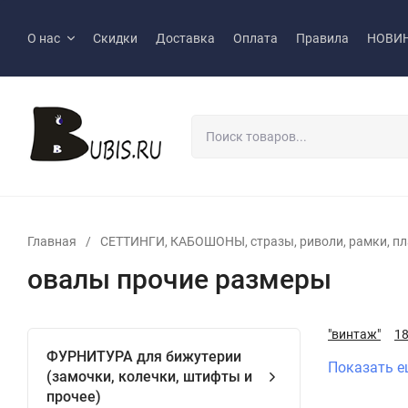
О нас
Скидки
Доставка
Оплата
Правила
НОВИ
Главная
/
СЕТТИНГИ, КАБОШОНЫ, стразы, риволи, рамки, пл
овалы прочие размеры
"винтаж"
1
ФУРНИТУРА для бижутерии
Показать е
(замочки, колечки, штифты и
прочее)