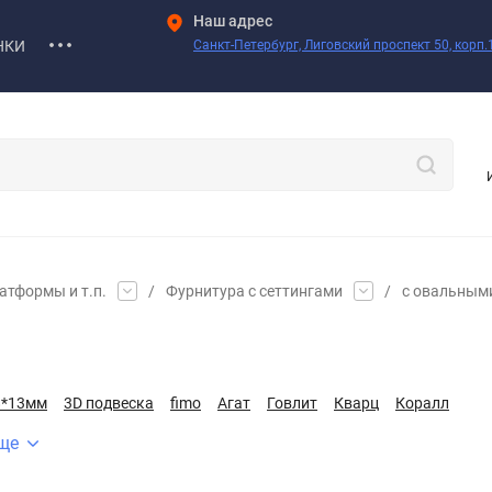
Наш адрес
НКИ
Санкт-Петербург, Лиговский проспект 50, корп.1
атформы и т.п.
/
Фурнитура с сеттингами
/
с овальным
8*13мм
3D подвеска
fimo
Агат
Говлит
Кварц
Коралл
ще