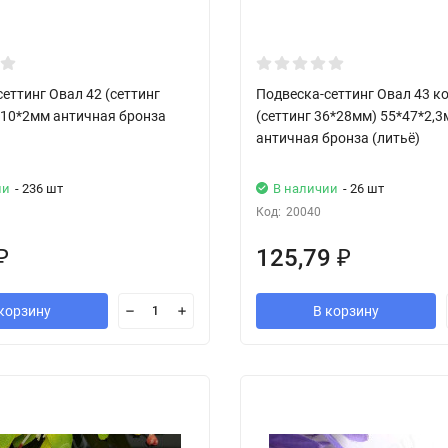
еттинг Овал 42 (сеттинг
Подвеска-сеттинг Овал 43 к
*10*2мм античная бронза
(сеттинг 36*28мм) 55*47*2,
античная бронза (литьё)
ии
- 236 шт
В наличии
- 26 шт
Код:
20040
125,79
₽
₽
корзину
В корзину