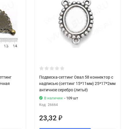
еттинг
Подвеска-сеттинг Овал 58 коннектор с
ичная
надписью (сеттинг 15*11мм) 25*17*2мм
античное серебро (литьё)
В наличии
- 109 шт
Код:
26664
23,32
₽