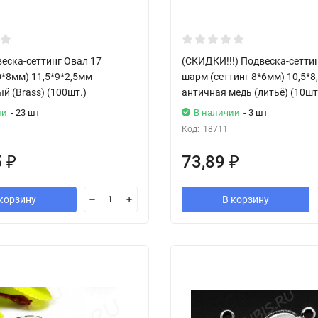
еска-сеттинг Овал 17
(СКИДКИ!!!) Подвеска-сетти
0*8мм) 11,5*9*2,5мм
шарм (сеттинг 8*6мм) 10,5*8
й (Brass) (100шт.)
античная медь (литьё) (10шт
ии
- 23 шт
В наличии
- 3 шт
Код:
18711
5
73,89
₽
₽
корзину
В корзину