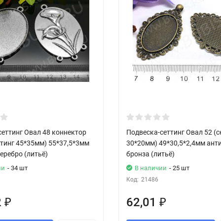
сеттинг Овал 48 коннектор
Подвеска-сеттинг Овал 52 (с
ттинг 45*35мм) 55*37,5*3мм
30*20мм) 49*30,5*2,4мм ант
еребро (литьё)
бронза (литьё)
ии
- 34 шт
В наличии
- 25 шт
Код:
21486
2
62,01
₽
₽