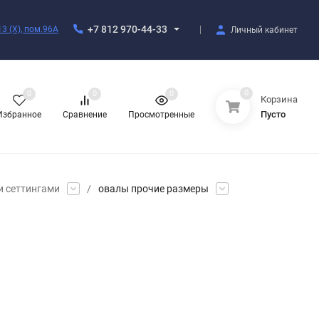
+7 812 970-44-33
3 (X), пом.96А
Личный кабинет
0
0
0
0
Корзина
Пусто
Избранное
Сравнение
Просмотренные
и сеттингами
/
овалы прочие размеры