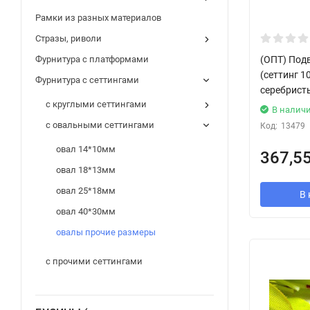
Рамки из разных материалов
Стразы, риволи
(ОПТ) Подв
Фурнитура с платформами
(сеттинг 1
Фурнитура с сеттингами
серебристы
с круглыми сеттингами
В налич
с овальными сеттингами
Код:
13479
овал 14*10мм
367,5
овал 18*13мм
овал 25*18мм
В 
овал 40*30мм
овалы прочие размеры
с прочими сеттингами