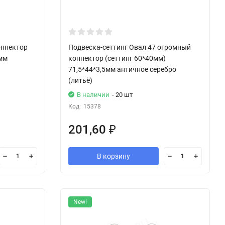
оннектор
Подвеска-сеттинг Овал 47 огромный
3мм
коннектор (сеттинг 60*40мм)
71,5*44*3,5мм античное серебро
(литьё)
В наличии
- 20 шт
Код:
15378
201,60
₽
В корзину
New!