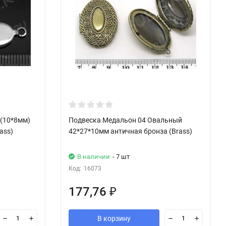
 (10*8мм)
Подвеска Медальон 04 Овальный
ass)
42*27*10мм античная бронза (Brass)
В наличии
- 7 шт
Код:
16073
177,76
₽
В корзину