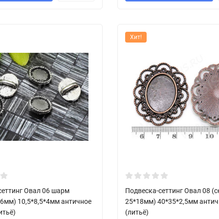
Хит!
сеттинг Овал 06 шарм
Подвеска-сеттинг Овал 08 (с
*6мм) 10,5*8,5*4мм античное
25*18мм) 40*35*2,5мм антич
итьё)
(литьё)