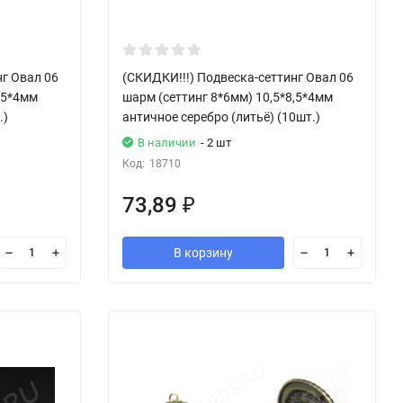
нг Овал 06
(СКИДКИ!!!) Подвеска-сеттинг Овал 06
,5*4мм
шарм (сеттинг 8*6мм) 10,5*8,5*4мм
.)
античное серебро (литьё) (10шт.)
В наличии
- 2 шт
Код:
18710
73,89
₽
В корзину