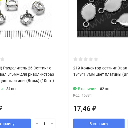
) Разделитель 26 Сеттинг с
219 Коннектор-сеттинг Овал
вал 8*6мм для риволи/страз
19*9*1,7мм цвет платины (Br
цвет платины (Brass) (10шт.)
ии
- 34 шт
В наличии
- 82 шт
Код:
15384
17,46
₽
₽
корзину
В корзину