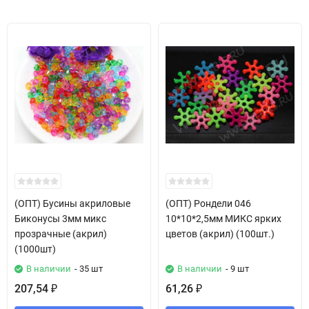
(ОПТ) Бусины акриловые
(ОПТ) Рондели 046
Биконусы 3мм микс
10*10*2,5мм МИКС ярких
прозрачные (акрил)
цветов (акрил) (100шт.)
(1000шт)
В наличии
- 35 шт
В наличии
- 9 шт
207,54
61,26
₽
₽