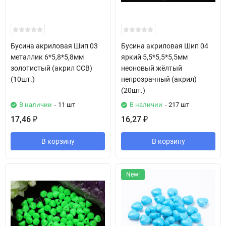
Бусина акриловая Шип 03
Бусина акриловая Шип 04
металлик 6*5,8*5,8мм
яркий 5,5*5,5*5,5мм
золотистый (акрил CCB)
неоновый жёлтый
(10шт.)
непрозрачный (акрил)
(20шт.)
В наличии
- 11 шт
В наличии
- 217 шт
17,46
16,27
₽
₽
В корзину
В корзину
New!