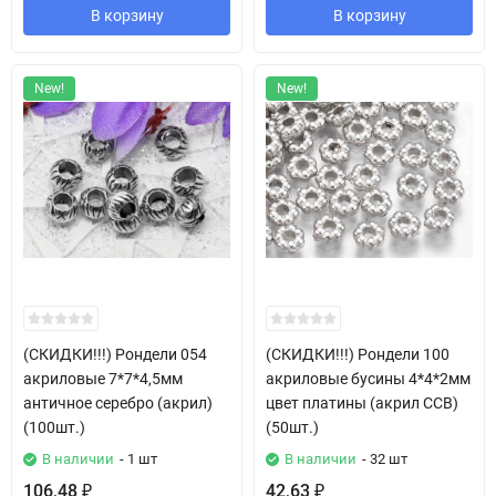
В корзину
В корзину
New!
New!
(СКИДКИ!!!) Рондели 054
(СКИДКИ!!!) Рондели 100
акриловые 7*7*4,5мм
акриловые бусины 4*4*2мм
античное серебро (акрил)
цвет платины (акрил CCB)
(100шт.)
(50шт.)
В наличии
- 1 шт
В наличии
- 32 шт
106,48
42,63
₽
₽