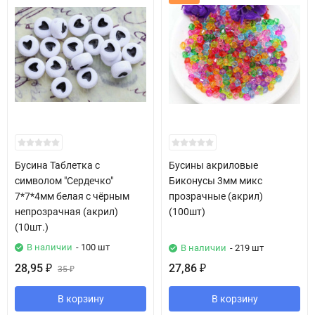
Бусина Таблетка с
Бусины акриловые
символом "Сердечко"
Биконусы 3мм микс
7*7*4мм белая с чёрным
прозрачные (акрил)
непрозрачная (акрил)
(100шт)
(10шт.)
В наличии
- 100 шт
В наличии
- 219 шт
28,95
27,86
₽
35
₽
₽
В корзину
В корзину