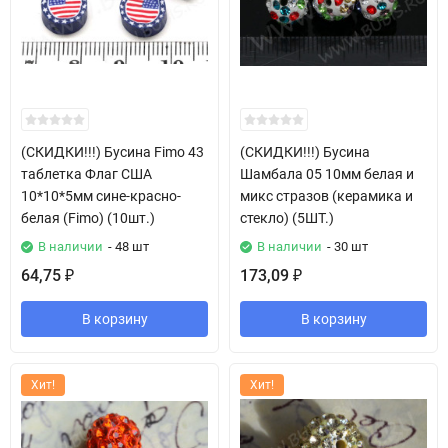
(СКИДКИ!!!) Бусина Fimo 43
(СКИДКИ!!!) Бусина
таблетка Флаг США
Шамбала 05 10мм белая и
10*10*5мм сине-красно-
микс стразов (керамика и
белая (Fimo) (10шт.)
стекло) (5ШТ.)
В наличии
- 48 шт
В наличии
- 30 шт
64,75
173,09
₽
₽
В корзину
В корзину
Хит!
Хит!