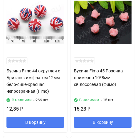
Бусина Fimo 44 округлая с
Бусина Fimo 45 Розочка
Британским флагом 12мм
примерно 10*8мм
бело-сине-красная
св.лососевая (фимо)
непрозрачная (Fimo)
В наличии
- 266 шт
В наличии
- 15 шт
12,85
15,23
₽
₽
В корзину
В корзину