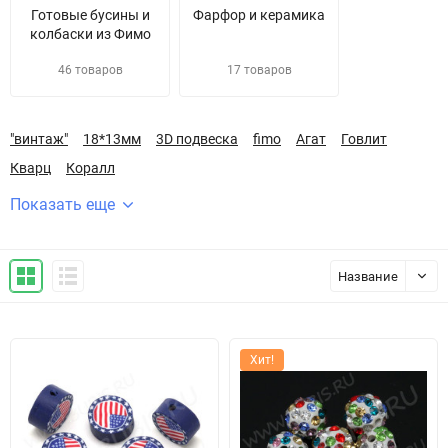
Готовые бусины и
Фарфор и керамика
колбаски из Фимо
46 товаров
17 товаров
"винтаж"
18*13мм
3D подвеска
fimo
Агат
Говлит
Кварц
Коралл
Показать еще
Название
Хит!