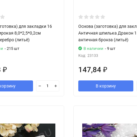
готовка) для закладки 16
Основа (заготовка) для зак
рокая 8,0*2,5*0,2см
Античная шпилька Дракон 
еребро (литьё)
античная бронза (литьё)
ии
- 215 шт
В наличии
- 9 шт
Код:
23133
8
147,84
₽
₽
корзину
В корзину