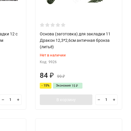
адки 12 с
Основа (заготовка) для закладки 11
см
Дракон 12,3*2,6см античная бронза
(литьё)
Нет в наличии
Код:
9926
84
₽
99
₽
- 15%
Экономия
15
₽
В корзину