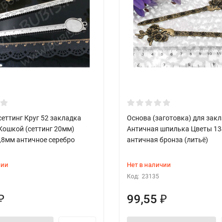
еттинг Круг 52 закладка
Основа (заготовка) для зак
Кошкой (сеттинг 20мм)
Античная шпилька Цветы 1
,8мм античное серебро
античная бронза (литьё)
чии
Нет в наличии
Код:
23135
99,55
₽
₽