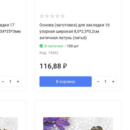
ладки 17
Основа (заготовка) для закладки 16
134*35*3мм
узорная широкая 8,0*2,5*0,2см
античная латунь (литьё)
В наличии
- 100 шт
Код:
19432
116,88
₽
В корзину