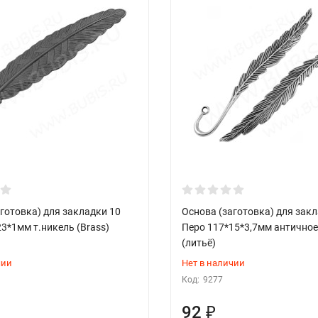
готовка) для закладки 10
Основа (заготовка) для зак
3*1мм т.никель (Brass)
Перо 117*15*3,7мм античное
(литьё)
чии
Нет в наличии
Код:
9277
92
₽