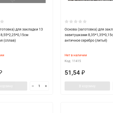
готовка) для закладки 13
Основа (заготовка) для закл
8,55*2,25*0,15см
завитушками 8,35*1,35*0,15
я (сплав)
античное серебро (литьё)
чии
Нет в наличии
Код:
11415
51,54
₽
₽
корзину
В корзину