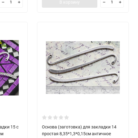
В корзину
адки 15 с
Основа (заготовка) для закладки 14
см
простая 8,35*1,3*0,15см античное