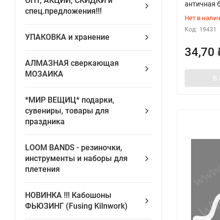
ОПТ, АКЦИИ, СКИДКИ и
античная б
спец.предложения!!!
Нет в нали
Код:
19431
УПАКОВКА и хранение
34,70
АЛМАЗНАЯ сверкающая
МОЗАИКА
В 
*МИР ВЕЩИЦ* подарки,
сувениры, товары для
праздника
LOOM BANDS - pезиночки,
инструменты и наборы для
плетения
НОВИНКА !!! Кабошоны
ФЬЮЗИНГ (Fusing Kilnwork)