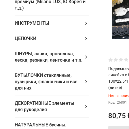
премиум (Milano LUX, Ю.Корея и
т.д.)
ИНСТРУМЕНТЫ
ЦЕПОЧКИ
ШНУРЫ, ланка, проволока,
леска, резинки, ленточки и т.п.
Подвеска-с
линейка с 
БУТЫЛОЧКИ стеклянные,
130*22,5*1
пузырьки, флакончики и всё
(литьё)
для них
Нет в нали
Код:
26801
ДЕКОРАТИВНЫЕ элементы
для рукоделия
80,75
НАТУРАЛЬНЫЕ бусины,