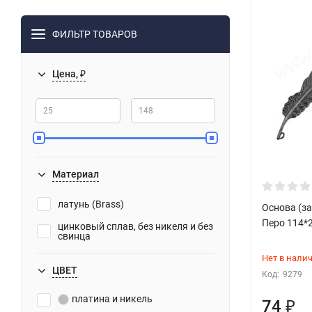
ФИЛЬТР ТОВАРОВ
Цена, ₽
Материал
латунь (Brass)
Основа (за
Перо 114*2
цинковый сплав, без никеля и без
свинца
Нет в нали
ЦВЕТ
Код:
9279
платина и никель
74
₽