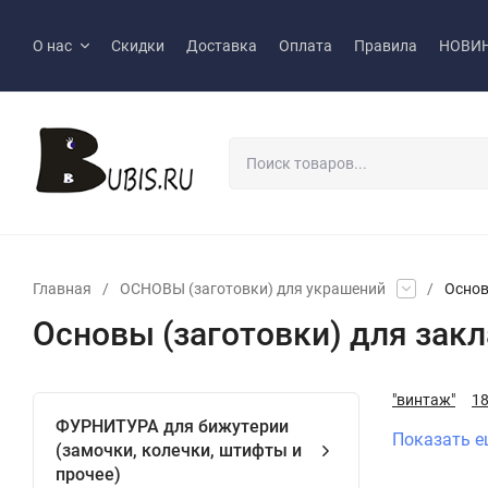
О нас
Скидки
Доставка
Оплата
Правила
НОВИ
Главная
/
ОСНОВЫ (заготовки) для украшений
/
Основ
Основы (заготовки) для зак
"винтаж"
1
ФУРНИТУРА для бижутерии
Показать е
(замочки, колечки, штифты и
прочее)