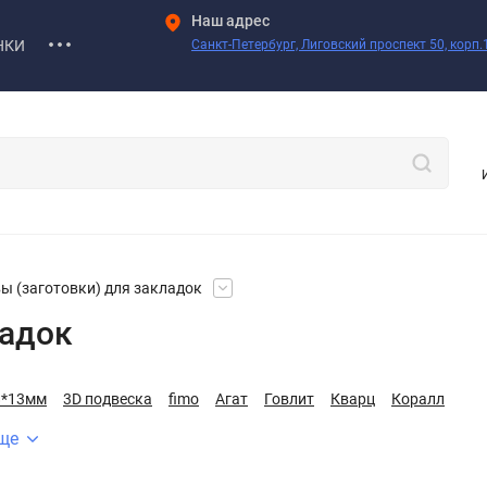
Наш адрес
НКИ
Санкт-Петербург, Лиговский проспект 50, корп.1
ы (заготовки) для закладок
ладок
8*13мм
3D подвеска
fimo
Агат
Говлит
Кварц
Коралл
ще