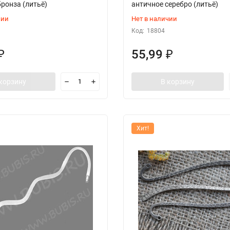
ронза (литьё)
античное серебро (литьё)
чии
Нет в наличии
Код:
18804
55,99
₽
₽
корзину
В корзину
Хит!