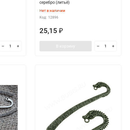
серебро (литьё)
Нет в наличии
Код:
12896
25,15
₽
В корзину