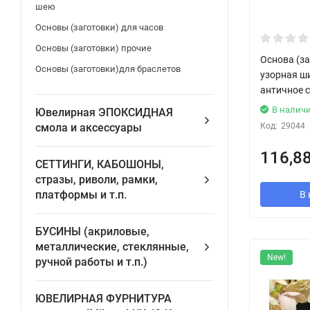
шею
Основы (заготовки) для часов
Основы (заготовки) прочие
Основа (за
Основы (заготовки)для браслетов
узорная ши
античное с
В налич
Ювелирная ЭПОКСИДНАЯ
Код:
29044
смола и аксессуары
116,8
СЕТТИНГИ, КАБОШОНЫ,
стразы, риволи, рамки,
платформы и т.п.
В 
БУСИНЫ (акриловые,
металлические, стеклянные,
New!
ручной работы и т.п.)
ЮВЕЛИРНАЯ ФУРНИТУРА