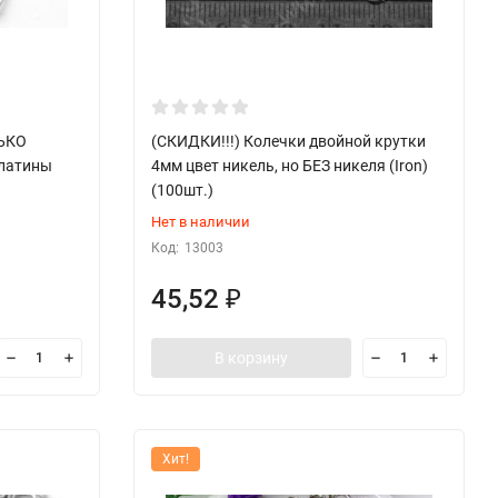
ЛЬКО
(СКИДКИ!!!) Колечки двойной крутки
платины
4мм цвет никель, но БЕЗ никеля (Iron)
(100шт.)
Нет в наличии
Код:
13003
45,52
₽
В корзину
Хит!