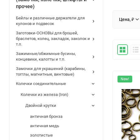
прочее)
Бейлы и различные держатели для
Цена, ₽
кулонов и подвесок
Заготовки-ОСНОВЫ для брошей,
браслетов, колец, закладок, заколок и
т.п.
Зажимные/обжимные бусины,
концевики, калотты и т.п.
Замочки для украшений (карабины,
тогглы, магнитные, винтовые)
New!
Колечки соединительные
Колечки из железа (Iron)
Двойной крутки
античная бронза
античная медь
золотистые