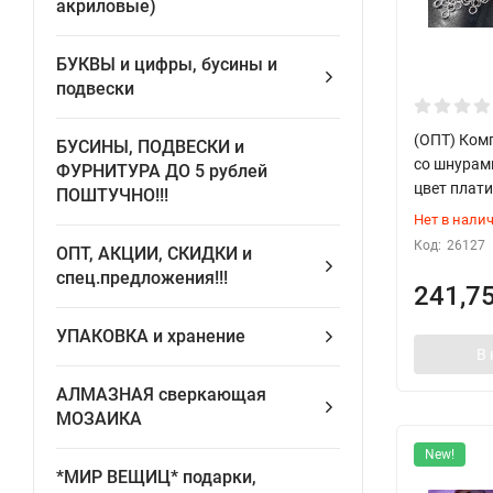
акриловые)
БУКВЫ и цифры, бусины и
подвески
(ОПТ) Ком
БУСИНЫ, ПОДВЕСКИ и
со шнурам
ФУРНИТУРА ДО 5 рублей
цвет плати
ПОШТУЧНО!!!
Нет в нали
Код:
26127
ОПТ, АКЦИИ, СКИДКИ и
спец.предложения!!!
241,7
УПАКОВКА и хранение
В 
АЛМАЗНАЯ сверкающая
МОЗАИКА
New!
*МИР ВЕЩИЦ* подарки,