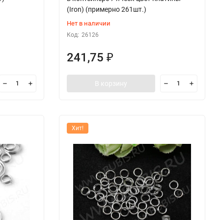
(Iron) (примерно 261шт.)
Нет в наличии
Код:
26126
241,75
₽
В корзину
Хит!