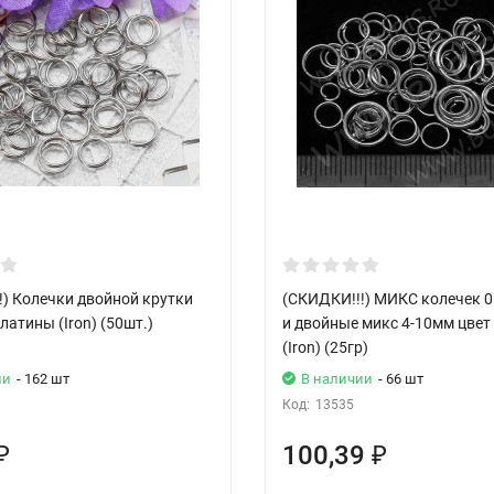
!) Колечки двойной крутки
(СКИДКИ!!!) МИКС колечек 
латины (Iron) (50шт.)
и двойные микс 4-10мм цвет
(Iron) (25гр)
ии
- 162 шт
В наличии
- 66 шт
Код:
13535
100,39
₽
₽