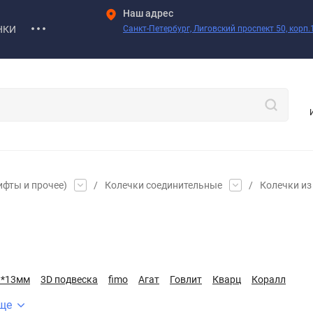
Наш адрес
НКИ
Санкт-Петербург, Лиговский проспект 50, корп.1
ифты и прочее)
/
Колечки соединительные
/
Колечки из 
8*13мм
3D подвеска
fimo
Агат
Говлит
Кварц
Коралл
ще