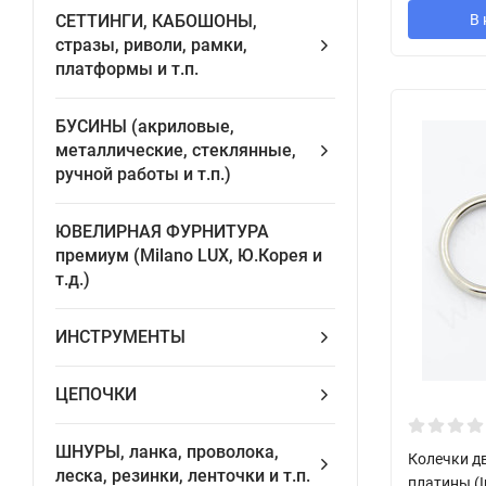
В 
СЕТТИНГИ, КАБОШОНЫ,
стразы, риволи, рамки,
платформы и т.п.
БУСИНЫ (акриловые,
металлические, стеклянные,
ручной работы и т.п.)
ЮВЕЛИРНАЯ ФУРНИТУРА
премиум (Milano LUX, Ю.Корея и
т.д.)
ИНСТРУМЕНТЫ
ЦЕПОЧКИ
ШНУРЫ, ланка, проволока,
Колечки д
леска, резинки, ленточки и т.п.
платины (I