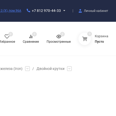
+7 812 970-44-33
3 (X), пом.96А
Личный кабинет
0
0
0
0
Корзина
Пусто
Избранное
Сравнение
Просмотренные
железа (Iron)
/
Двойной крутки