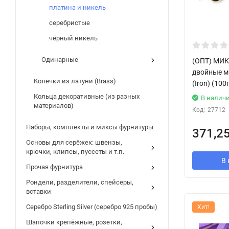
платина и никель
серебристые
чёрный никель
Одинарные
(ОПТ) МИК
двойные м
Колечки из латуни (Brass)
(Iron) (100
Кольца декоративные (из разных
В налич
материалов)
Код:
27712
Наборы, комплекты и миксы фурнитуры
371,2
Основы для серёжек: швензы,
крючки, клипсы, пуссеты и т.п.
В 
Прочая фурнитура
Рондели, разделители, спейсеры,
вставки
Серебро Sterling Silver (серебро 925 пробы)
Хит!
Шапочки крепёжные, розетки,