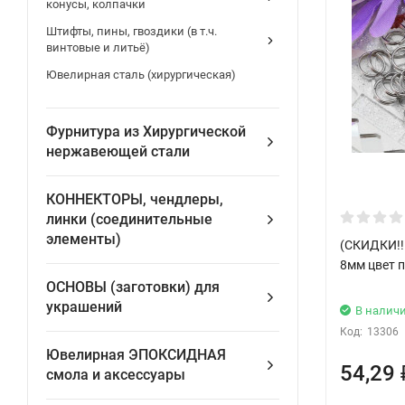
конусы, колпачки
Штифты, пины, гвоздики (в т.ч.
винтовые и литьё)
Ювелирная сталь (хирургическая)
Фурнитура из Хирургической
нержавеющей стали
КОННЕКТОРЫ, чендлеры,
линки (соединительные
элементы)
(СКИДКИ!!
8мм цвет п
ОСНОВЫ (заготовки) для
украшений
В налич
Код:
13306
Ювелирная ЭПОКСИДНАЯ
54,29
смола и аксессуары