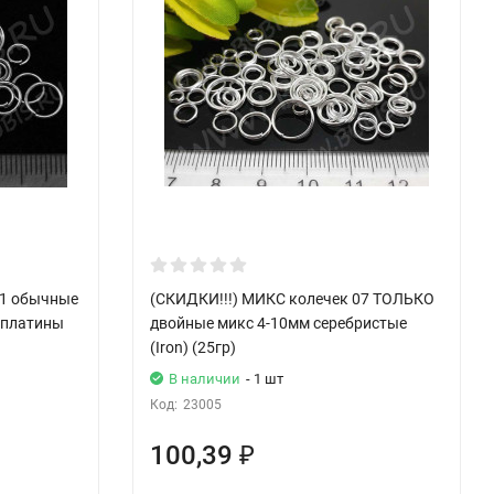
01 обычные
(СКИДКИ!!!) МИКС колечек 07 ТОЛЬКО
 платины
двойные микс 4-10мм серебристые
(Iron) (25гр)
В наличии
- 1 шт
Код:
23005
100,39
₽