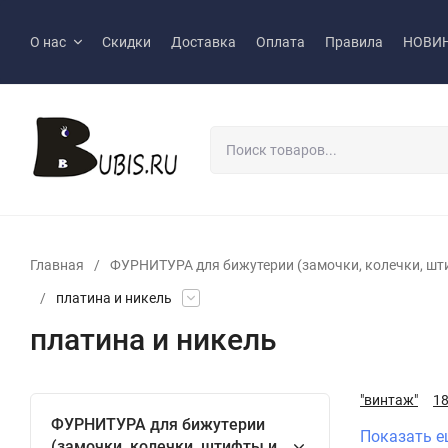
О нас
Скидки
Доставка
Оплата
Правила
НОВИ
Главная
/
ФУРНИТУРА для бижутерии (замочки, колечки, шт
/
платина и никель
платина и никель
"винтаж"
1
ФУРНИТУРА для бижутерии
Показать е
(замочки, колечки, штифты и