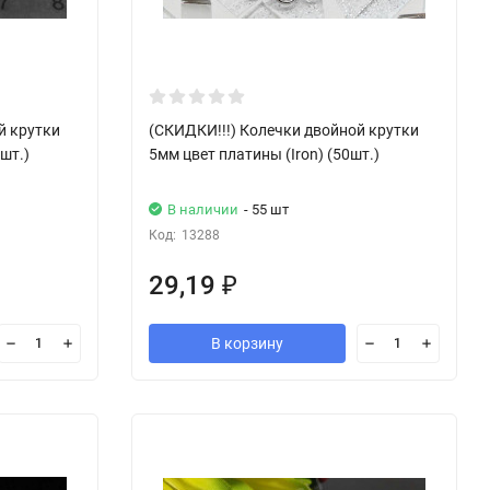
й крутки
(СКИДКИ!!!) Колечки двойной крутки
шт.)
5мм цвет платины (Iron) (50шт.)
В наличии
- 55 шт
Код:
13288
29,19
₽
В корзину