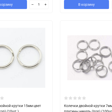
корзину
В корзину
войной крутки 15мм цвет
Колечки двойной крутки 7мм
ron) (10шт.)
платины никель (Iron) (100ш