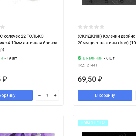
С колечек 22 ТОЛЬКО
(СКИДКИ!!!) Колечки двойно
икс 4-10мм античная бронза
20мм цвет платины (Iron) (10
гр)
ии
- 19 шт
В наличии
- 6 шт
Код:
21441
5
69,50
₽
₽
корзину
В корзину
НОВАЯ ЦЕНА!