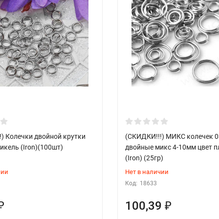
!) Колечки двойной крутки
(СКИДКИ!!!) МИКС колечек 
икель (Iron)(100шт)
двойные микс 4-10мм цвет 
(Iron) (25гр)
чии
Нет в наличии
Код:
18633
100,39
₽
₽