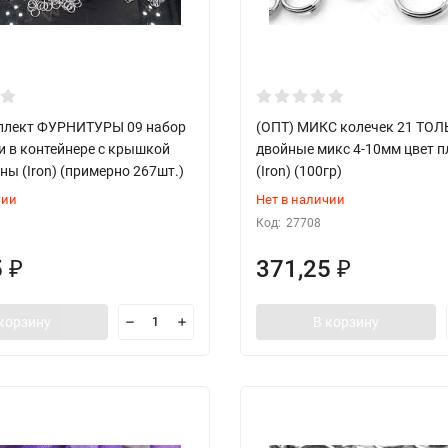
плект ФУРНИТУРЫ 09 набор
(ОПТ) МИКС колечек 21 ТО
и в контейнере с крышкой
двойные микс 4-10мм цвет 
ны (Iron) (примерно 267шт.)
(Iron) (100гр)
чии
Нет в наличии
Код:
27708
5
371,25
₽
₽
корзину
В корзину