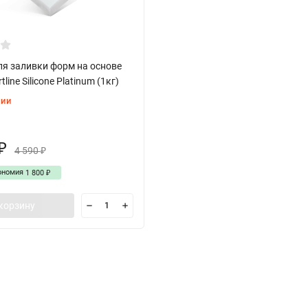
ля заливки форм на основе
line Silicone Platinum (1кг)
чии
₽
4 590
₽
ономия
1 800
₽
корзину