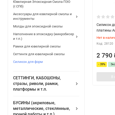
Ювелирная Эпоксидная Смола ПЭО
(г.СПб)
Аксессуары для ювелирной смолы и
инструменты
Силикон д
Молды для эпоксидной смолы
платины Art
Наполнение в эпоксидку (микробисер
Нет в нали
и т.п.)
Код:
28120
Рамки для ювелирной смолы
2 790
Сеттинги для ювелирной смолы
Силикон для форм
- 39%
Эк
В 
СЕТТИНГИ, КАБОШОНЫ,
стразы, риволи, рамки,
платформы и т.п.
БУСИНЫ (акриловые,
металлические, стеклянные,
ручной работы и т.п.)