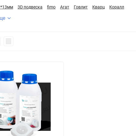
8*13мм
3D подвеска
fimo
Агат
Говлит
Кварц
Коралл
ще