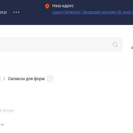
Наш адрес
НКИ
Санкт-Петербург, Лиговский проспект 50, корп.1
/
Силикон для форм
я форм