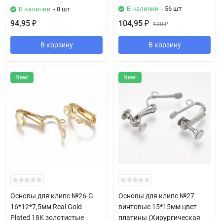
В наличии
- 56 шт
В наличии
- 8 шт
94,95
104,95
₽
₽
120
₽
В корзину
В корзину
New!
New!
Основы для клипс №26-G
Основы для клипс №27
16*12*7,5мм Real Gold
винтовые 15*15мм цвет
Plated 18K золотистые
платины (Хирургическая