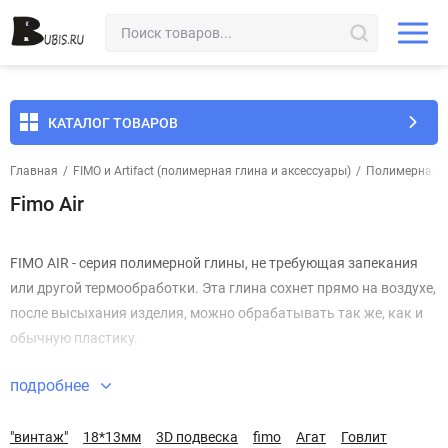
КАТАЛОГ ТОВАРОВ
Главная
/
FIMO и Artifact (полимерная глина и аксессуары)
/
Полимерная г
Fimo Air
FIMO AIR - серия полимерной глины, не требующая запекания
или другой термообработки. Эта глина сохнет прямо на воздухе,
после высыхания изделия, можно обрабатывать так же, как и
обычную пластику.
подробнее
"винтаж"
18*13мм
3D подвеска
fimo
Агат
Говлит