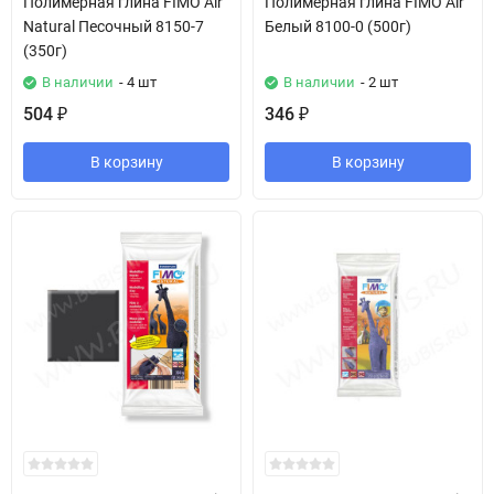
Полимерная глина FIMO Air
Полимерная глина FIMO Air
Natural Песочный 8150-7
Белый 8100-0 (500г)
(350г)
В наличии
- 4 шт
В наличии
- 2 шт
504
346
₽
₽
В корзину
В корзину