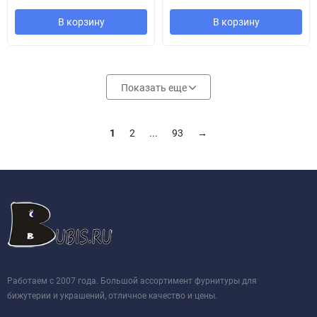
В корзину
В корзину
Показать еще
1
2
...
93
→
Работаем с 2007 года. Большой ассортимент фурнитуры для
бижутерии и украшений, отличное качество и цены.