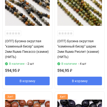
(ОПТ) Бусина округлая
(ОПТ) Бусина округлая
"каменный бисер" шарик
"каменный бисер" шарик
2мм Яшма Пикассо (камни)
2мм Яшма Риолит (камни)
(НИТЬ)
(НИТЬ)
В наличии
- 2 шт
В наличии
- 4 шт
594,95
594,95
₽
₽
В корзину
В корзину
Хит!
Хит!