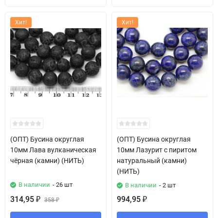
Хит!
Хит!
(ОПТ) Бусина округлая
(ОПТ) Бусина округлая
10мм Лава вулканическая
10мм Лазурит с пиритом
чёрная (камни) (НИТЬ)
натуральный (камни)
(НИТЬ)
В наличии
- 26 шт
В наличии
- 2 шт
314,95
994,95
₽
358
₽
₽