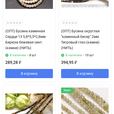
(ОПТ) Бусина каменная
(ОПТ) Бусина округлая
Сердце 13 5,8*5,5*2,8мм
"каменный бисер" 2мм
Бирюза бежевая синт.
Тигровый глаз (камни)
(камни) (НИТЬ)
(НИТЬ)
В наличии
- 8 шт
В наличии
- 10 шт
289,28
394,95
₽
₽
В корзину
В корзину
New!