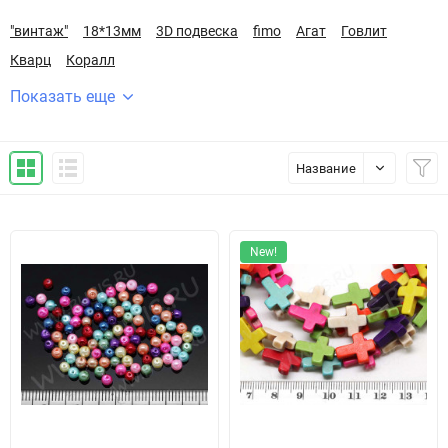
"винтаж"
18*13мм
3D подвеска
fimo
Агат
Говлит
Кварц
Коралл
Показать еще
Название
New!