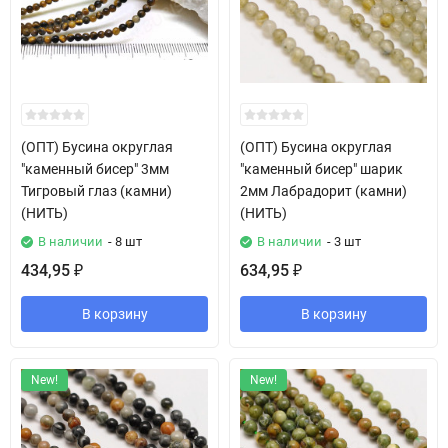
(ОПТ) Бусина округлая
(ОПТ) Бусина округлая
"каменный бисер" 3мм
"каменный бисер" шарик
Тигровый глаз (камни)
2мм Лабрадорит (камни)
(НИТЬ)
(НИТЬ)
В наличии
- 8 шт
В наличии
- 3 шт
434,95
634,95
₽
₽
В корзину
В корзину
New!
New!