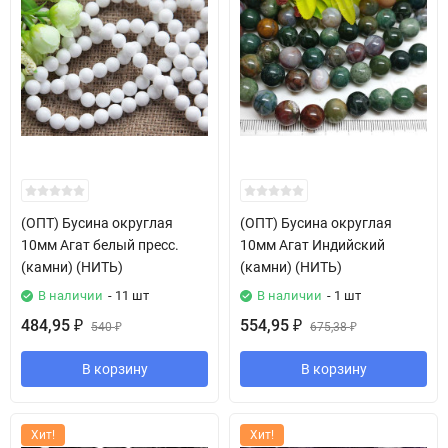
(ОПТ) Бусина округлая
(ОПТ) Бусина округлая
10мм Агат белый пресс.
10мм Агат Индийский
(камни) (НИТЬ)
(камни) (НИТЬ)
В наличии
- 11 шт
В наличии
- 1 шт
484,95
554,95
₽
540
₽
675,38
₽
₽
В корзину
В корзину
Хит!
Хит!