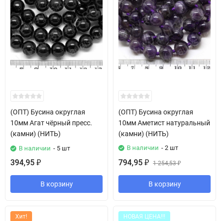
(ОПТ) Бусина округлая
(ОПТ) Бусина округлая
10мм Агат чёрный пресс.
10мм Аметист натуральный
(камни) (НИТЬ)
(камни) (НИТЬ)
В наличии
- 2 шт
В наличии
- 5 шт
394,95
794,95
₽
₽
1 254,53
₽
В корзину
В корзину
Хит!
НОВАЯ ЦЕНА!!!