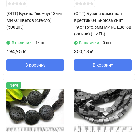
(ОПТ) Бусина "жемчуг" 3мм
(ОПТ) Бусина каменная
МИКС цветов (стекло)
Крестик 04 Бирюза синт.
(500шт.)
19,5*15*5,5мм МИКС цветов
(камни) (НИТЬ)
В наличии
- 14 шт
В наличии
- 3 шт
194,95
350,18
₽
₽
В корзину
В корзину
New!