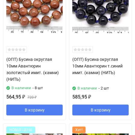
(ОПТ) Бусина округлая
(ОПТ) Бусина округлая
10мм Авантюрин
10мм Авантюрин т.синий
золотистый имит. (камни)
имит. (камни) (НИТЬ)
(НИТЬ)
В наличии
- 8 шт
В наличии
- 2 шт
564,95
585,95
₽
720
₽
₽
В корзину
В корзину
НОВАЯ ЦЕНА
Хит!