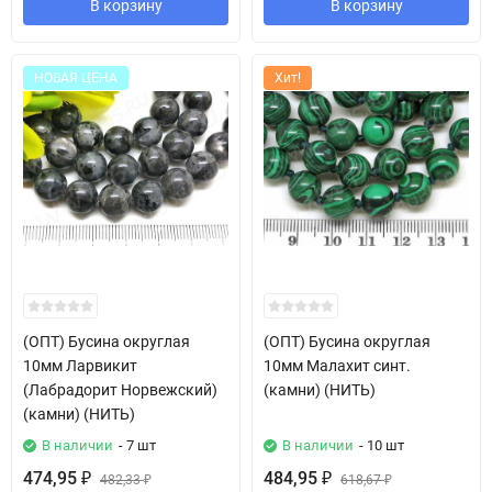
В корзину
В корзину
НОВАЯ ЦЕНА
Хит!
(ОПТ) Бусина округлая
(ОПТ) Бусина округлая
10мм Ларвикит
10мм Малахит синт.
(Лабрадорит Норвежский)
(камни) (НИТЬ)
(камни) (НИТЬ)
В наличии
- 7 шт
В наличии
- 10 шт
474,95
484,95
₽
482,33
₽
618,67
₽
₽