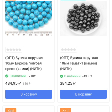
(ОПТ) Бусина округлая
(ОПТ) Бусина округлая
10мм Бирюза голубая
10мм Гематит (камни)
пресс. (камни) (НИТЬ)
(НИТЬ)
В наличии
- 7 шт
В наличии
- 43 шт
484,95
384,25
₽
650
₽
₽
В корзину
В корзину
Хит!
Хит!