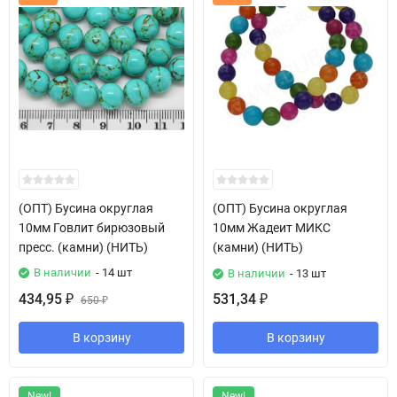
(ОПТ) Бусина округлая
(ОПТ) Бусина округлая
10мм Говлит бирюзовый
10мм Жадеит МИКС
пресс. (камни) (НИТЬ)
(камни) (НИТЬ)
В наличии
- 14 шт
В наличии
- 13 шт
434,95
531,34
₽
650
₽
₽
В корзину
В корзину
New!
New!