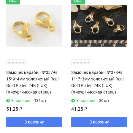
New!
New!
Замочек карабин №057-G
Замочек карабин №078-G
15*9*4мм золотистый Real
11*7*3мм золотистый Real
Gold Plated 24K (LUX)
Gold Plated 24K (LUX)
(Хирургическая сталь)
(Хирургическая сталь)
В наличии
- 124 шт
В наличии
- 20 шт
51,25
41,25
₽
₽
В корзину
В корзину