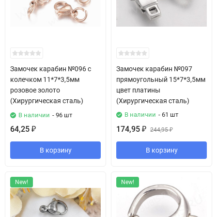
Замочек карабин №096 с
Замочек карабин №097
колечком 11*7*3,5мм
прямоугольный 15*7*3,5мм
розовое золото
цвет платины
(Хирургическая сталь)
(Хирургическая сталь)
В наличии
- 61 шт
В наличии
- 96 шт
64,25
174,95
₽
₽
244,95
₽
В корзину
В корзину
New!
New!