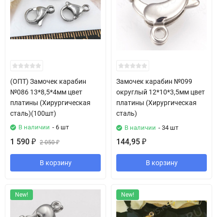
(ОПТ) Замочек карабин
Замочек карабин №099
№086 13*8,5*4мм цвет
округлый 12*10*3,5мм цвет
платины (Хирургическая
платины (Хирургическая
сталь)(100шт)
сталь)
В наличии
- 6 шт
В наличии
- 34 шт
1 590
144,95
₽
2 050
₽
₽
В корзину
В корзину
New!
New!