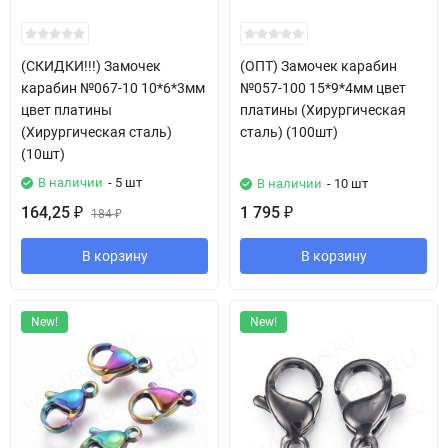
(СКИДКИ!!!) Замочек
(ОПТ) Замочек карабин
карабин №067-10 10*6*3мм
№057-100 15*9*4мм цвет
цвет платины
платины (Хирургическая
(Хирургическая сталь)
сталь) (100шт)
(10шт)
В наличии
- 5 шт
В наличии
- 10 шт
164,25
1 795
₽
184
₽
₽
В корзину
В корзину
New!
New!