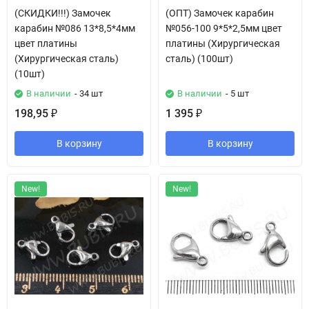
(СКИДКИ!!!) Замочек
(ОПТ) Замочек карабин
карабин №086 13*8,5*4мм
№056-100 9*5*2,5мм цвет
цвет платины
платины (Хирургическая
(Хирургическая сталь)
сталь) (100шт)
(10шт)
В наличии
- 34 шт
В наличии
- 5 шт
198,95
1 395
₽
₽
В корзину
В корзину
New!
New!