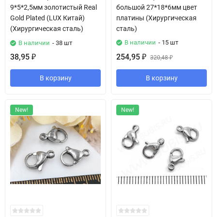
9*5*2,5мм золотистый Real
большой 27*18*6мм цвет
Gold Plated (LUX Китай)
платины (Хирургическая
(Хирургическая сталь)
сталь)
В наличии
- 15 шт
В наличии
- 38 шт
38,95
254,95
₽
₽
320,48
₽
В корзину
В корзину
New!
New!