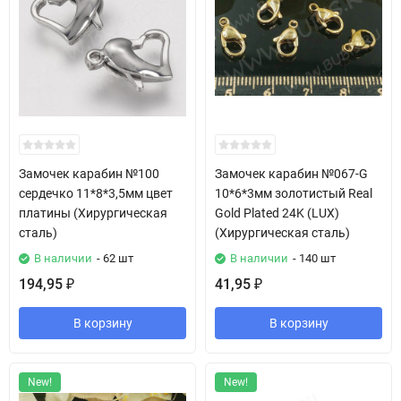
Замочек карабин №100
Замочек карабин №067-G
сердечко 11*8*3,5мм цвет
10*6*3мм золотистый Real
платины (Хирургическая
Gold Plated 24K (LUX)
сталь)
(Хирургическая сталь)
В наличии
- 62 шт
В наличии
- 140 шт
194,95
41,95
₽
₽
В корзину
В корзину
New!
New!