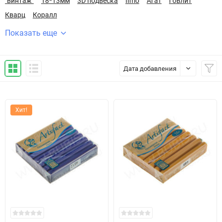
"винтаж"
18*13мм
3D подвеска
fimo
Агат
Говлит
Кварц
Коралл
Показать еще
Дата добавления
Хит!