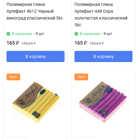
Полимерная глина
Полимерная глина
Артефакт 4612 Черный
Артефакт 448 Охра
виноград классический 56г.
золотистая классический
56г.
В наличии
- 9 шт
В наличии
- 9 шт
165
165
₽
185,63
₽
185,63
₽
₽
В корзину
В корзину
Хит!
Хит!