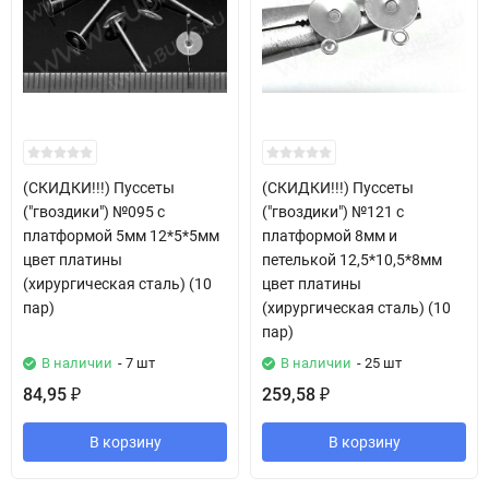
(СКИДКИ!!!) Пуссеты
(СКИДКИ!!!) Пуссеты
("гвоздики") №095 с
("гвоздики") №121 с
платформой 5мм 12*5*5мм
платформой 8мм и
цвет платины
петелькой 12,5*10,5*8мм
(хирургическая сталь) (10
цвет платины
пар)
(хирургическая сталь) (10
пар)
В наличии
- 7 шт
В наличии
- 25 шт
84,95
259,58
₽
₽
В корзину
В корзину