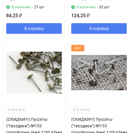
В наличии
- 27 шт
В наличии
- 32 шт
84,25
124,25
₽
₽
В корзину
В корзину
Хит!
(СКИДКИ!!!) Пуссеты
(СКИДКИ!!!) Пуссеты
("гвоздики") №153
("гвоздики") №153
(платформа 4мм) 12*0,65мм
(платформа 4мм) 12*0,65мм