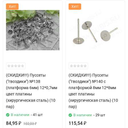
Хит!
Хит!
(СКИДКИ!!!) Пуссеты
(СКИДКИ!!!) Пуссеты
("гвоздики") №138
("гвоздики") №140 с
(платформа 6мм) 12*0,7мм
платформой 8мм 12*8мм
цвет платины
цвет платины
(хирургическая сталь) (10
(хирургическая сталь) (10
пар)
пар)
В наличии
- 41 шт
В наличии
- 29 шт
84,95
115,54
₽
102,03
₽
₽