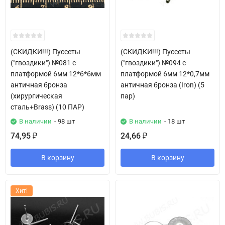
(СКИДКИ!!!) Пуссеты
(СКИДКИ!!!) Пуссеты
("гвоздики") №081 с
("гвоздики") №094 с
платформой 6мм 12*6*6мм
платформой 6мм 12*0,7мм
античная бронза
античная бронза (Iron) (5
(хирургическая
пар)
сталь+Brass) (10 ПАР)
В наличии
- 98 шт
В наличии
- 18 шт
74,95
24,66
₽
₽
В корзину
В корзину
Хит!