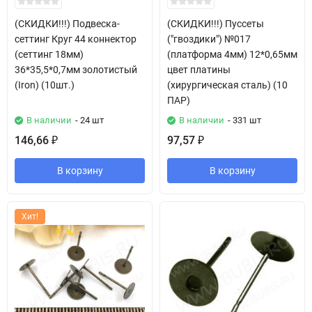
(СКИДКИ!!!) Подвеска-
(СКИДКИ!!!) Пуссеты
сеттинг Круг 44 коннектор
("гвоздики") №017
(сеттинг 18мм)
(платформа 4мм) 12*0,65мм
36*35,5*0,7мм золотистый
цвет платины
(Iron) (10шт.)
(хирургическая сталь) (10
ПАР)
В наличии
- 24 шт
В наличии
- 331 шт
146,66
97,57
₽
₽
В корзину
В корзину
Хит!