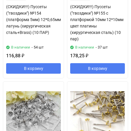
(СКИДКИ!!!) Пуссеты
(СКИДКИ!!!) Пуссеты
("гвоздики") №154
("гвоздики") №155 с
(платформа 5мм) 12*0,65мм
платформой 10мм 12*10мм
латунь (хирургическая
цвет платины
сталь+Brass) (10 ПАР)
(хирургическая сталь) (10
пар)
В наличии
- 54 шт
В наличии
- 37 шт
116,88
178,25
₽
₽
В корзину
В корзину