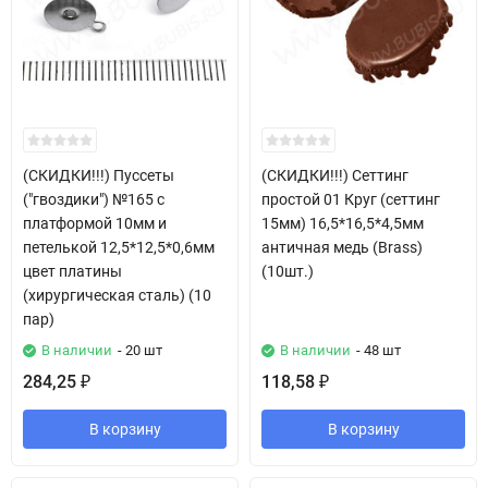
(СКИДКИ!!!) Пуссеты
(СКИДКИ!!!) Сеттинг
("гвоздики") №165 с
простой 01 Круг (сеттинг
платформой 10мм и
15мм) 16,5*16,5*4,5мм
петелькой 12,5*12,5*0,6мм
античная медь (Brass)
цвет платины
(10шт.)
(хирургическая сталь) (10
пар)
В наличии
- 20 шт
В наличии
- 48 шт
284,25
118,58
₽
₽
В корзину
В корзину