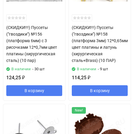
(СКИДКИ!!!) Пуссеты
(СКИДКИ!!!) Пуссеты
("гвоздики") №156
("гвоздики") №158
(платформа 6мм) с 3
(платформа 3мм) 12*0,65мм
рисочками 12*0,7мм цвет
цвет платины и латунь
платины (хирургическая
(хирургическая
сталь) (10 пар)
сталь+Brass) (10 ПАР)
В наличии
- 30 шт
В наличии
- 9 шт
124,25
114,25
₽
₽
В корзину
В корзину
New!