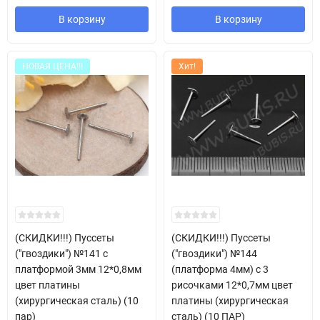
В корзину
В корзину
НОВАЯ ЦЕНА!!!
Хит!
(СКИДКИ!!!) Пуссеты
(СКИДКИ!!!) Пуссеты
("гвоздики") №141 с
("гвоздики") №144
платформой 3мм 12*0,8мм
(платформа 4мм) с 3
цвет платины
рисочками 12*0,7мм цвет
(хирургическая сталь) (10
платины (хирургическая
пар)
сталь) (10 ПАР)