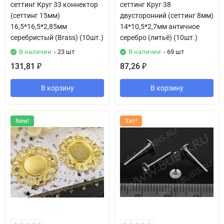
сеттинг Круг 33 коннектор
сеттинг Круг 38
(сеттинг 15мм)
двусторонний (сеттинг 8мм)
16,5*16,5*2,85мм
14*10,5*2,7мм античное
серебристый (Brass) (10шт.)
серебро (литьё) (10шт.)
В наличии
- 23 шт
В наличии
- 69 шт
131,81
87,26
₽
₽
В корзину
В корзину
New!
Хит!