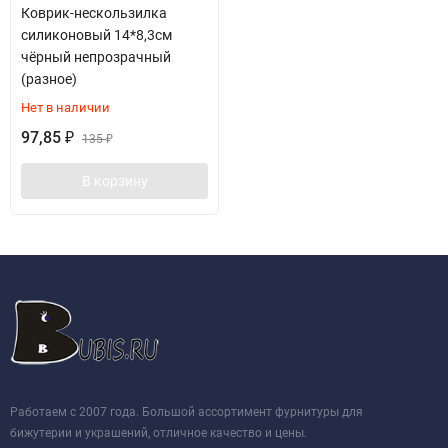
Коврик-нескользилка
силиконовый 14*8,3см
чёрный непрозрачный
(разное)
Нет в наличии
97,85
₽
135
₽
В корзину
Работаем с 2007 года. Большой ассортимент фурнитуры для
бижутерии и украшений, отличное качество и цены.