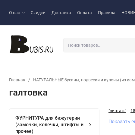
О нас
Скидки
Доставка
Оплата
Правила
НОВИ
Главная
/
НАТУРАЛЬНЫЕ бусины, подвески и кулоны (из камн
галтовка
"винтаж"
1
ФУРНИТУРА для бижутерии
Показать е
(замочки, колечки, штифты и
прочее)