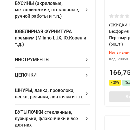
БУСИНЫ (акриловые,
металлические, стеклянные,
ручной работы и т.п.)
(СКИДКИ!!
ЮВЕЛИРНАЯ ФУРНИТУРА
Бесформен
премиум (Milano LUX, Ю.Корея и
Перламутр
т.д.)
(50шт.)
Нет в нали
ИНСТРУМЕНТЫ
Код:
20859
166,7
ЦЕПОЧКИ
- 25%
Эк
ШНУРЫ, ланка, проволока,
леска, резинки, ленточки и т.п.
В 
БУТЫЛОЧКИ стеклянные,
пузырьки, флакончики и всё
для них