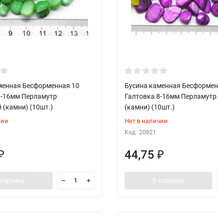
менная Бесформенная 10
Бусина каменная Бесформен
8-16мм Перламутр
Галтовка 8-16мм Перламутр
 (камни) (10шт.)
(камни) (10шт.)
чии
Нет в наличии
Код:
20821
44,75
₽
₽
корзину
В корзину