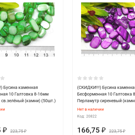
!) Бусина каменная
(СКИДКИ!!!) Бусина каменна
ная 10 Галтовка 8-16мм
Бесформенная 10 Галтовка 
св.зелёный (камни) (50шт.)
Перламутр сиреневый (камни
чии
Нет в наличии
Код:
20822
5
166,75
₽
₽
223,75
223,75
₽
₽