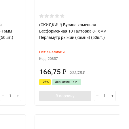
я
(СКИДКИ!!!) Бусина каменная
8-16мм
Бесформенная 10 Галтовка 8-16мм
(50шт.)
Перламутр рыжий (камни) (50шт.)
Нет в наличии
Код:
20857
166,75
₽
223,75
₽
- 25%
Экономия
57
₽
В корзину