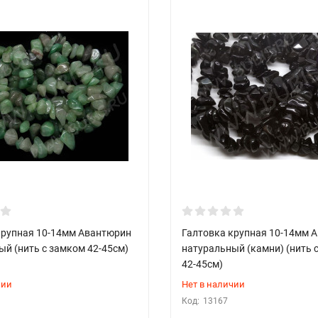
крупная 10-14мм Авантюрин
Галтовка крупная 10-14мм А
ый (нить с замком 42-45см)
натуральный (камни) (нить 
42-45см)
чии
Нет в наличии
Код:
13167