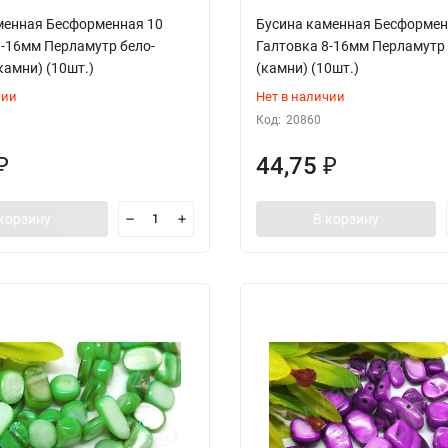
менная Бесформенная 10
Бусина каменная Бесформен
8-16мм Перламутр бело-
Галтовка 8-16мм Перламутр
камни) (10шт.)
(камни) (10шт.)
чии
Нет в наличии
Код:
20860
44,75
₽
₽
корзину
В корзину