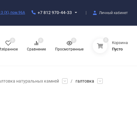
+7 812 970-44-33
3 (X), пом.96А
Личный кабинет
0
0
0
0
Корзина
Пусто
Избранное
Сравнение
Просмотренные
алтовка натуральных камней
/
галтовка