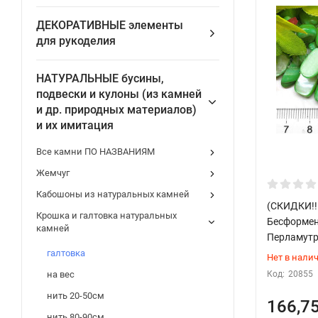
ДЕКОРАТИВНЫЕ элементы
для рукоделия
НАТУРАЛЬНЫЕ бусины,
подвески и кулоны (из камней
и др. природных материалов)
и их имитация
Все камни ПО НАЗВАНИЯМ
Жемчуг
Кабошоны из натуральных камней
(СКИДКИ!!
Крошка и галтовка натуральных
Бесформен
камней
Перламутр 
галтовка
Нет в нали
Код:
20855
на вес
нить 20-50см
166,7
нить 80-90см