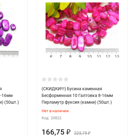
я
(СКИДКИ!!!) Бусина каменная
8-16мм
Бесформенная 10 Галтовка 8-16мм
) (50шт.)
Перламутр фуксия (камни) (50шт.)
Нет в наличии
Код:
20822
166,75
₽
223,75
₽