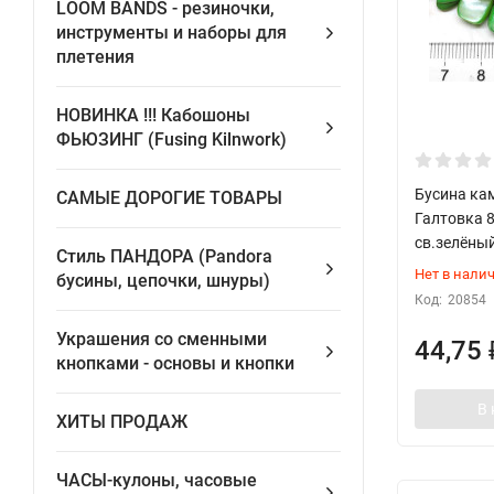
LOOM BANDS - pезиночки,
инструменты и наборы для
плетения
НОВИНКА !!! Кабошоны
ФЬЮЗИНГ (Fusing Kilnwork)
Бусина ка
САМЫЕ ДОРОГИЕ ТОВАРЫ
Галтовка 
св.зелёный
Стиль ПАНДОРА (Pandora
Нет в нали
бусины, цепочки, шнуры)
Код:
20854
Украшения со сменными
44,75
кнопками - основы и кнопки
В 
ХИТЫ ПРОДАЖ
ЧАСЫ-кулоны, часовые