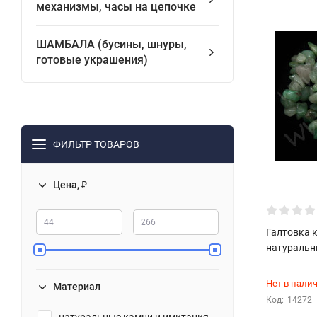
механизмы, часы на цепочке
ШАМБАЛА (бусины, шнуры,
готовые украшения)
ФИЛЬТР ТОВАРОВ
Цена, ₽
Галтовка 
натуральн
Нет в нали
Материал
Код:
14272
натуральные камни и имитация