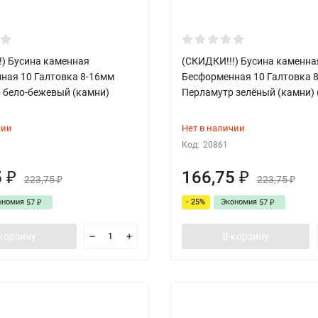
!) Бусина каменная
(СКИДКИ!!!) Бусина каменна
ная 10 Галтовка 8-16мм
Бесформенная 10 Галтовка 
 бело-бежевый (камни)
Перламутр зелёный (камни) 
чии
Нет в наличии
Код:
20861
5
166,75
₽
₽
223,75
223,75
₽
₽
ономия
- 25%
Экономия
57
57
₽
₽
корзину
В корзину