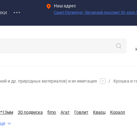
Наш адрес
НКИ
Санкт-Петербург, Лиговский проспект 50, корп.1
ей и др. природных материалов) и их имитация
/
Крошка и г
8*13мм
3D подвеска
fimo
Агат
Говлит
Кварц
Коралл
ще