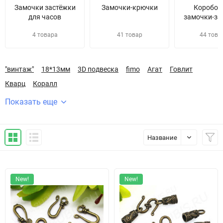
Замочки застёжки
Замочки-крючки
Коробоч
для часов
замочки-за
4 товара
41 товар
44 това
"винтаж"
18*13мм
3D подвеска
fimo
Агат
Говлит
Кварц
Коралл
Показать еще
Название
New!
New!