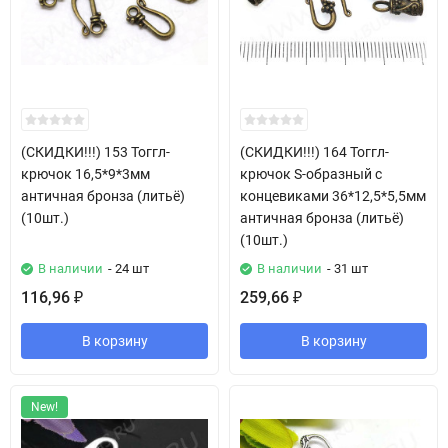
(СКИДКИ!!!) 153 Тоггл-
(СКИДКИ!!!) 164 Тоггл-
крючок 16,5*9*3мм
крючок S-образный с
античная бронза (литьё)
концевиками 36*12,5*5,5мм
(10шт.)
античная бронза (литьё)
(10шт.)
В наличии
- 24 шт
В наличии
- 31 шт
116,96
259,66
₽
₽
В корзину
В корзину
New!