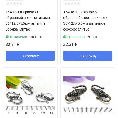
164 Тоггл-крючок S-
164 Тоггл-крючок S-
образный с концевиками
образный с концевиками
36*12,5*5,5мм античная
36*12,5*5,5мм античное
бронза (литьё)
серебро (литьё)
В наличии
- 304 шт
В наличии
- 413 шт
32,31
32,31
₽
₽
В корзину
В корзину