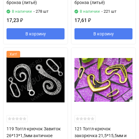
бронза (литьё)
бронза (литьё)
В наличии
- 278 шт
В наличии
- 221 шт
17,23
17,61
₽
₽
В корзину
В корзину
Хит!
119 Тоггл-крючок Завиток
121 Тоггл-крючок
26*13*1,5мм античное
закорючка 21,5*15,5мм и