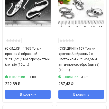
(СКИДКИ!!!) 165 Тоггл-
(СКИДКИ!!!) 167 Тоггл-
крючок S-образный
крючок S-образный с
31*15,5*3,5мм серебристый
цветочком 23*14*4,5мм
(литьё) (10шт.)
античное серебро (литьё)
(10шт.)
В наличии
- 11 шт
В наличии
- 3 шт
222,39
287,43
₽
₽
В корзину
В корзину