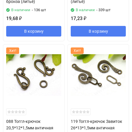
бронза (литьё)
(литьё)
В наличии
- 136 шт
В наличии
- 339 шт
19,68
17,23
₽
₽
В корзину
В корзину
Хит!
Хит!
088 Тоггл-крючок
119 Тоггл-крючок Завиток
20,5*12*1,5мм античная
26*13*1,5мм античная