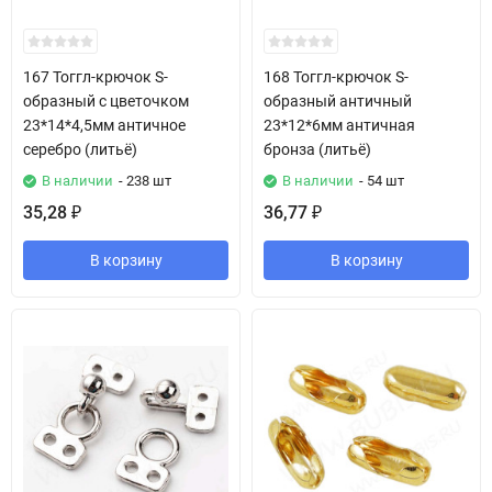
167 Тоггл-крючок S-
168 Тоггл-крючок S-
образный с цветочком
образный античный
23*14*4,5мм античное
23*12*6мм античная
серебро (литьё)
бронза (литьё)
В наличии
- 238 шт
В наличии
- 54 шт
35,28
36,77
₽
₽
В корзину
В корзину