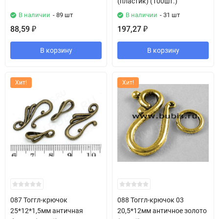
(пластик) (100шт.)
В наличии
- 89 шт
В наличии
- 31 шт
88,59
197,27
₽
₽
В корзину
В корзину
Хит!
Хит!
087 Тоггл-крючок
088 Тоггл-крючок 03
25*12*1,5мм античная
20,5*12мм античное золото