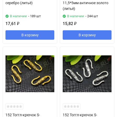
серебро (литьё)
11,5*5мм античное золото
(литьё)
В наличии
- 189 шт
В наличии
- 244 шт
17,61
15,82
₽
₽
В корзину
В корзину
152 Тоггл-крючок S-
152 Тоггл-крючок S-