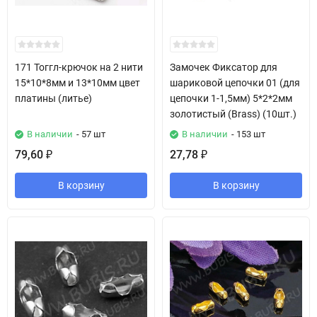
171 Тоггл-крючок на 2 нити
Замочек Фиксатор для
15*10*8мм и 13*10мм цвет
шариковой цепочки 01 (для
платины (литье)
цепочки 1-1,5мм) 5*2*2мм
золотистый (Brass) (10шт.)
В наличии
- 57 шт
В наличии
- 153 шт
79,60
27,78
₽
₽
В корзину
В корзину