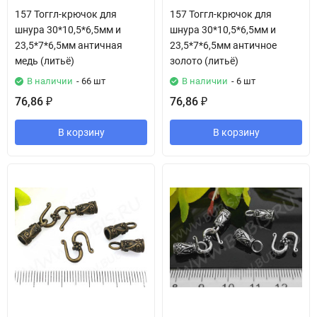
157 Тоггл-крючок для
157 Тоггл-крючок для
шнура 30*10,5*6,5мм и
шнура 30*10,5*6,5мм и
23,5*7*6,5мм античная
23,5*7*6,5мм античное
медь (литьё)
золото (литьё)
В наличии
- 66 шт
В наличии
- 6 шт
76,86
76,86
₽
₽
В корзину
В корзину