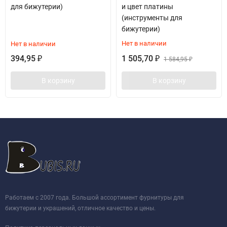
для бижутерии)
и цвет платины
(инструменты для
бижутерии)
Нет в наличии
Нет в наличии
394,95
1 505,70
₽
₽
1 584,95
₽
В корзину
В корзину
Работаем с 2007 года. Большой ассортимент фурнитуры для
бижутерии и украшений, отличное качество и цены.