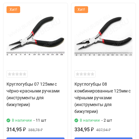
Хит!
Хит!
Круглогубцы 07 125мм с
Круглогубцы 08
чёрно-красными ручками
комбинированные 125мм с
(инструменты для
чёрными ручками
бижутерии)
(инструменты для
бижутерии)
В наличии
- 11 шт
В наличии
- 2 шт
314,95
334,95
₽
388,78
₽
407,94
₽
₽