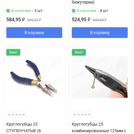
бижутерии)
В наличии
- 5 шт
В наличии
- 8 шт
584,95
524,95
₽
690,23
₽
645,68
₽
₽
В корзину
В корзину
New!
New!
Круглогубцы 23
Круглогубцы 25
СТУПЕНЧАТЫЕ (6
комбинированные 125мм с