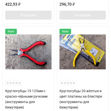
422,93
296,70
₽
₽
В корзину
В корзину
New!
New!
Круглогубцы 19 125мм с
Круглогубцы 20 жёлтые и
красно-чёрными ручками
цвет платины на блистере
(инструменты для
(инструменты для
бижутерии)
бижутерии)