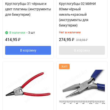
Круглогубцы 31 чёрные и
Круглогубцы 02 МИНИ
цвет платины (инструменты
80мм чёрный
для бижутерии)
никель+красный
(инструменты для
бижутерии)
Нет в наличии
В наличии
- 3 шт
414,95
274,95
₽
₽
318,98
₽
В корзину
В корзину
Хит!