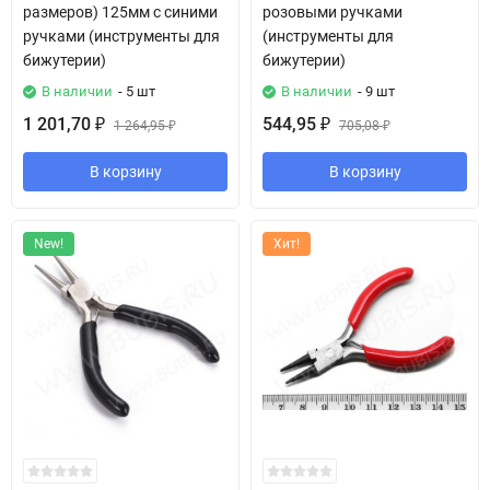
размеров) 125мм с синими
розовыми ручками
ручками (инструменты для
(инструменты для
бижутерии)
бижутерии)
В наличии
- 5 шт
В наличии
- 9 шт
1 201,70
544,95
₽
1 264,95
₽
705,08
₽
₽
В корзину
В корзину
New!
Хит!