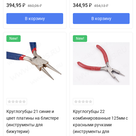
394,95
344,95
₽
460,06
₽
454,13
₽
₽
В корзину
В корзину
New!
New!
Круглогубцы 21 синие и
Круглогубцы 22
цвет платины на блистере
комбинированные 125мм с
(инструменты для
красными ручками
бижутерии)
(инструменты для