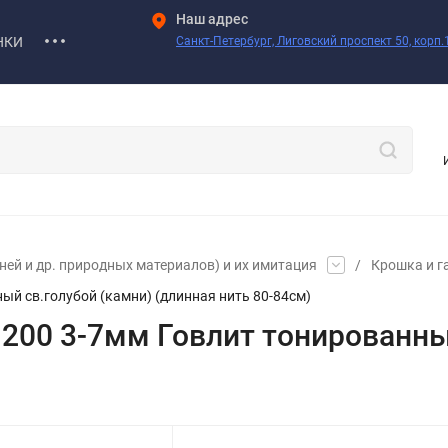
Наш адрес
НКИ
Санкт-Петербург, Лиговский проспект 50, корп.1
ей и др. природных материалов) и их имитация
/
Крошка и г
ый св.голубой (камни) (длинная нить 80-84см)
 200 3-7мм Говлит тонированны