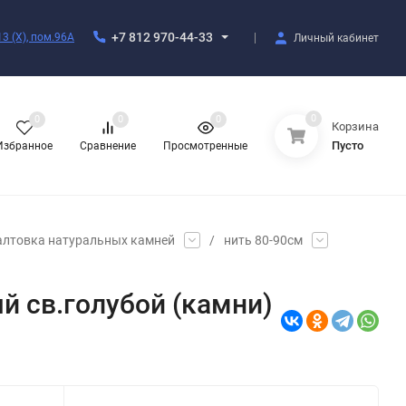
+7 812 970-44-33
3 (X), пом.96А
Личный кабинет
0
0
0
0
Корзина
Пусто
Избранное
Сравнение
Просмотренные
алтовка натуральных камней
/
нить 80-90см
й св.голубой (камни)