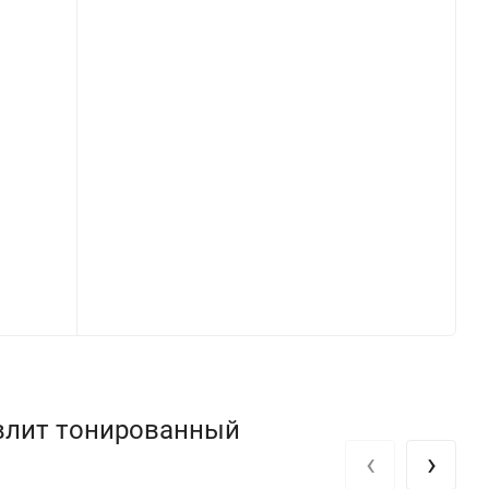
овлит тонированный
‹
›