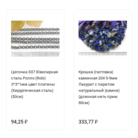
Цепочка S07 Ювелирная
Крошка (галтовка)
сталь Ролло (Rolo)
каменная 204 5-9мм
3*3*1мм цвет платины
Лазурит с пиритом
(Хирургическая сталь)
натуральный (камни)
(50см)
(длинная нить прим.
80см)
94,25
333,77
₽
₽