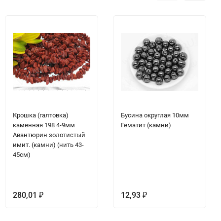
Крошка (галтовка)
Бусина округлая 10мм
каменная 198 4-9мм
Гематит (камни)
Авантюрин золотистый
имит. (камни) (нить 43-
45см)
280,01
12,93
₽
₽