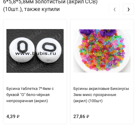
6*5,8*5,8мм золотистый (акрил CCB)
‹
›
(10шт.), также купили
Бусина таблетка 7*4мм с
Бусины акриловые Биконусы
буквой "O" бело-чёрная
3мм микс прозрачные
непрозрачная (акрил)
(акрил) (100шт)
4,39
27,86
₽
₽