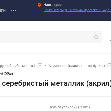
Наш адрес
НКИ
Санкт-Петербург, Лиговский проспект 50, корп.1
учной работы и т.п.)
/
Акриловые (пластиковые) бусины
) (50шт.)
 серебристый металлик (акрил)
Цена за упаковку (50шт.)