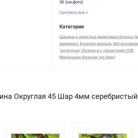
3D (см.фото)
Смотреть все
Категории
Шарики и округлые акриловые бусины (в
,
,
размеры)
Бусинки мелкие
Металлоакр
,
"античные" бусины и с покрытием CCB
Маленькие бусинки (до 5мм)
ина Округлая 45 Шар 4мм серебристый м