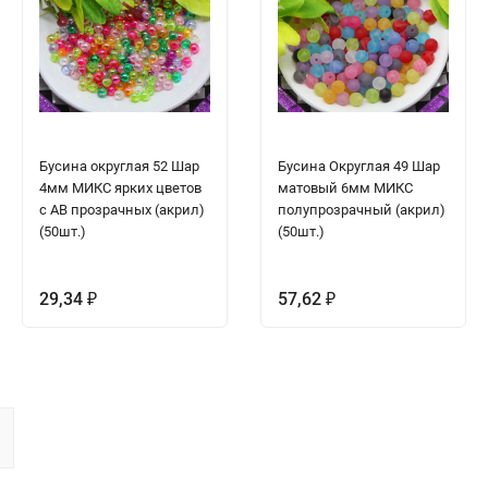
Бусина округлая 52 Шар
Бусина Округлая 49 Шар
4мм МИКС ярких цветов
матовый 6мм МИКС
с АВ прозрачных (акрил)
полупрозрачный (акрил)
(50шт.)
(50шт.)
29,34
57,62
₽
₽