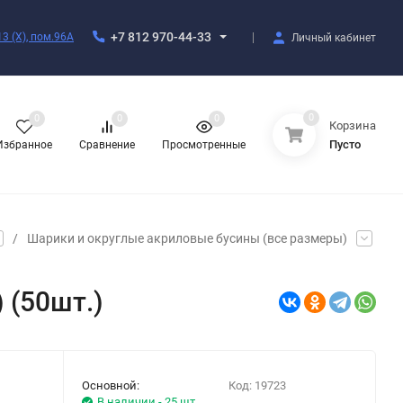
+7 812 970-44-33
3 (X), пом.96А
Личный кабинет
0
0
0
0
Корзина
Пусто
Избранное
Сравнение
Просмотренные
/
Шарики и округлые акриловые бусины (все размеры)
 (50шт.)
Основной:
Код:
19723
В наличии - 25 шт