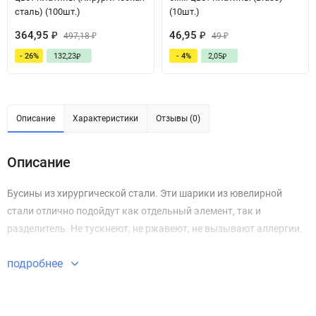
сталь) (100шт.)
(10шт.)
364,95
46,95
₽
497,18
₽
49
₽
₽
- 26%
132,23
- 4%
2,05
₽
₽
Описание
Характеристики
Отзывы (0)
Описание
Бусины из хирургической стали. Эти шарики из ювелирной
стали отлично подойдут как отдельный элемент, так и
разделитель. Не тускнеют, не ржавеют, не вызывают аллергии.
подробнее