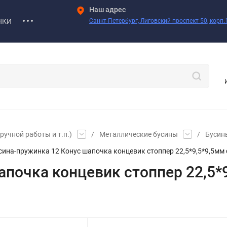
Наш адрес
НКИ
Санкт-Петербург, Лиговский проспект 50, корп.1
учной работы и т.п.)
/
Металлические бусины
/
Бусины
сина-пружинка 12 Конус шапочка концевик стоппер 22,5*9,5*9,5мм 
апочка концевик стоппер 22,5*