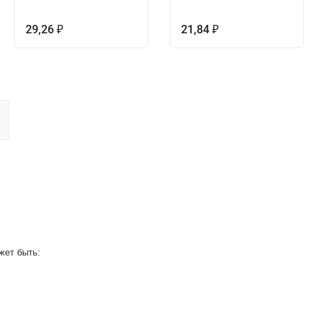
29,26
21,84
₽
₽
жет быть: