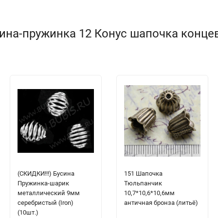
ина-пружинка 12 Конус шапочка концев
(СКИДКИ!!!) Бусина
151 Шапочка
Пружинка-шарик
Тюльпанчик
металлический 9мм
10,7*10,6*10,6мм
серебристый (Iron)
античная бронза (литьё)
(10шт.)