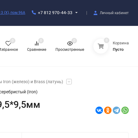
+7 812 970-44-33
3 (X), пом.96А
Личный кабинет
0
0
0
0
Корзина
Пусто
Избранное
Сравнение
Просмотренные
 Iron (железо) и Brass (латунь)
серебристый (Iron)
9,5*9,5мм