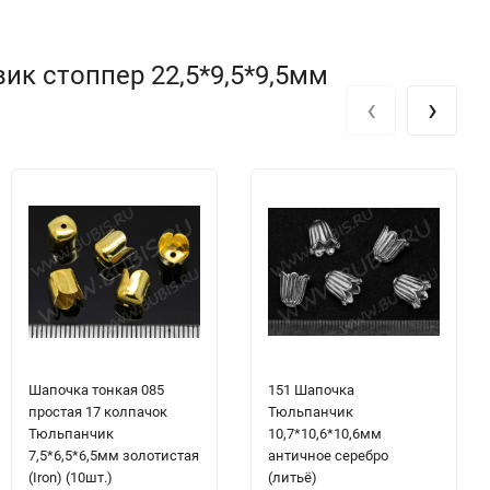
ик стоппер 22,5*9,5*9,5мм
‹
›
Шапочка тонкая 085
151 Шапочка
простая 17 колпачок
Тюльпанчик
Тюльпанчик
10,7*10,6*10,6мм
7,5*6,5*6,5мм золотистая
античное серебро
(Iron) (10шт.)
(литьё)