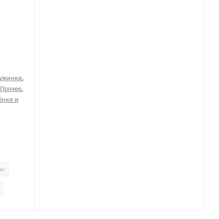
,
ружинки
,
Прочее
ёнки и
ин