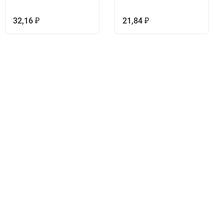
32,16
21,84
₽
₽