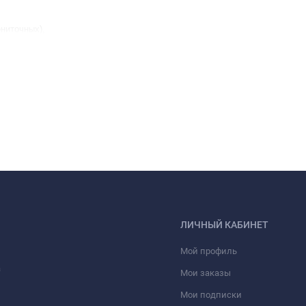
ниточных),
,
нку, чтобы при нанизывании бусинки не сваливались с другого конца)
ий),
дика! ;)
ЛИЧНЫЙ КАБИНЕТ
Мой профиль
а
Мои заказы
Мои подписки