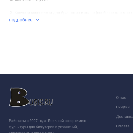
3. Конусом-концевиком для браслетов и колье (особенно для много
подробнее
4. Стоппером для бусин (пружинку можно нацепить на леску или ла
5. А ещё из этого конуса можно сделать колокольчик (вполне звонк
6. И ещё это могут быть ножки-ручки для робота или какого-нить чу
О нас
Скидки
Доставк
Работаем с 2007 года. Большой ассортимент
Оплата
фурнитуры для бижутерии и украшений,