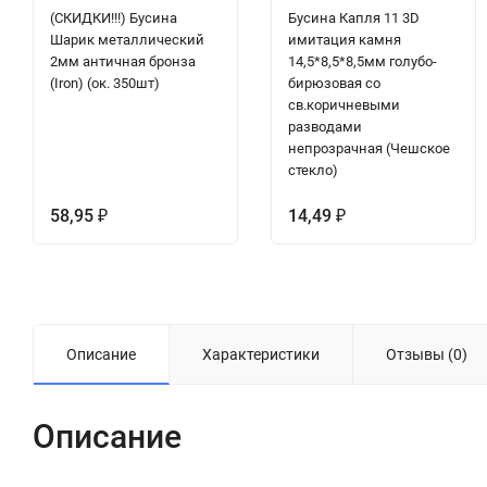
(СКИДКИ!!!) Бусина
Бусина Капля 11 3D
Шарик металлический
имитация камня
2мм античная бронза
14,5*8,5*8,5мм голубо-
(Iron) (ок. 350шт)
бирюзовая со
св.коричневыми
разводами
непрозрачная (Чешское
стекло)
58,95
14,49
₽
₽
Описание
Характеристики
Отзывы (0)
Описание