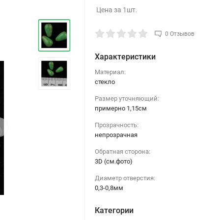
Цена за 1шт.
0 Отзывов
Характеристики
Материал:
стекло
Размер уточняющий:
примерно 1,15см
›
Прозрачность:
непрозрачная
Обратная сторона:
3D (см.фото)
Диаметр отверстия:
0,3-0,8мм
Категории