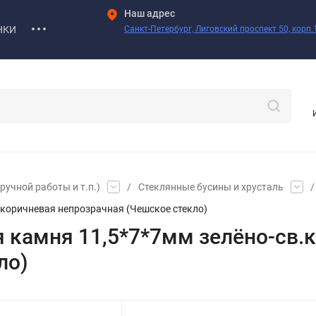
Наш адрес
НКИ
Санкт-Петербург, Лиговский проспект 50, корп.1
учной работы и т.п.)
/
Стеклянные бусины и хрусталь
/
.коричневая непрозрачная (Чешское стекло)
я камня 11,5*7*7мм зелёно-св.
ло)