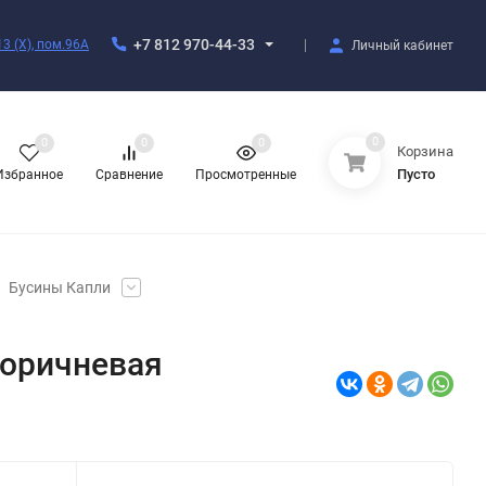
+7 812 970-44-33
3 (X), пом.96А
Личный кабинет
0
0
0
0
Корзина
Пусто
Избранное
Сравнение
Просмотренные
Бусины Капли
коричневая