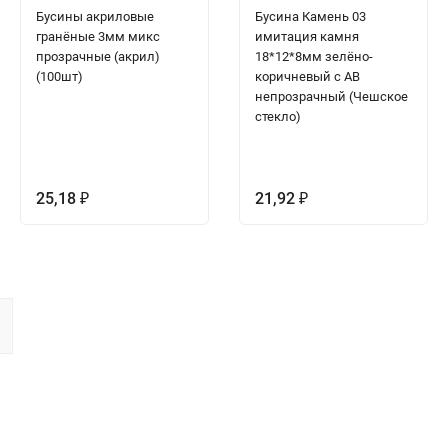
Бусины акриловые
Бусина Камень 03
гранёные 3мм микс
имитация камня
прозрачные (акрил)
18*12*8мм зелёно-
(100шт)
коричневый с АВ
непрозрачный (Чешское
стекло)
25,18
21,92
₽
₽