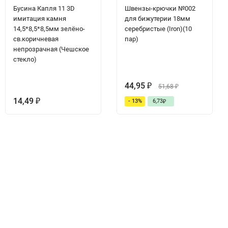
Бусина Капля 11 3D
Швензы-крючки №002
имитация камня
для бижутерии 18мм
14,5*8,5*8,5мм зелёно-
серебристые (Iron)(10
св.коричневая
пар)
непрозрачная (Чешское
стекло)
44,95
₽
51,68
₽
14,49
- 13%
6,73
₽
₽