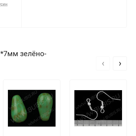
усин
7*7мм зелёно-
‹
›