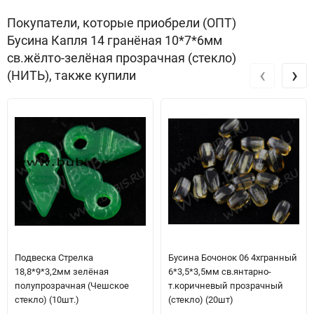
Покупатели, которые приобрели (ОПТ)
Бусина Капля 14 гранёная 10*7*6мм
св.жёлто-зелёная прозрачная (стекло)
‹
›
(НИТЬ), также купили
Подвеска Стрелка
Бусина Бочонок 06 4хгранный
18,8*9*3,2мм зелёная
6*3,5*3,5мм св.янтарно-
полупрозрачная (Чешское
т.коричневый прозрачный
стекло) (10шт.)
(стекло) (20шт)