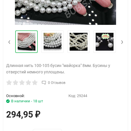
‹
›
Длинная нить 100-105 бусин "майорка" 8мм. Бусины у
отверстий немного уплощены.
0 Отзывов
Основной:
Код:
29244
В наличии - 18 шт
294,95
₽