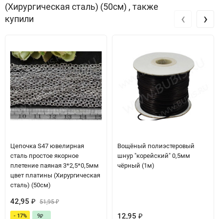
(Хирургическая сталь) (50см) , также
‹
›
купили
Цепочка S47 ювелирная
Вощёный полиэстеровый
сталь простое якорное
шнур "корейский" 0,5мм
плетение паяная 3*2,5*0,5мм
чёрный (1м)
цвет платины (Хирургическая
сталь) (50см)
42,95
₽
51,95
₽
12,95
- 17%
9
₽
₽