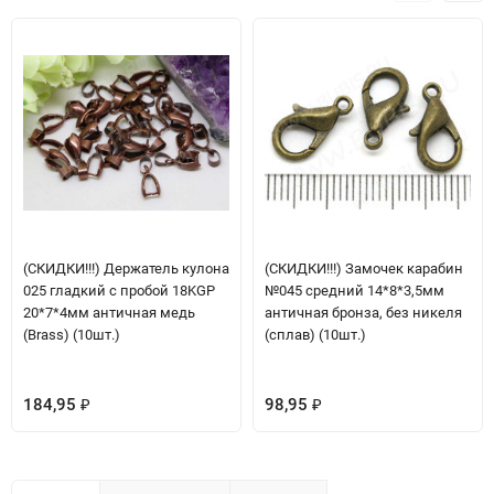
(СКИДКИ!!!) Держатель кулона
(СКИДКИ!!!) Замочек карабин
025 гладкий с пробой 18KGP
№045 средний 14*8*3,5мм
20*7*4мм античная медь
античная бронза, без никеля
(Brass) (10шт.)
(сплав) (10шт.)
184,95
98,95
₽
₽