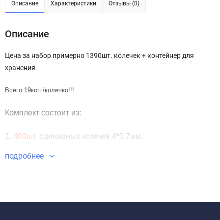
Описание
Характеристики
Отзывы (0)
Описание
Цена за набор примерно 1390шт. колечек + контейнер для
хранения
Всего 19коп./колечко!!!
Комплект состоит из:
1.
400шт.
одинарных колечек 4*0,7мм,
подробнее
2.
300шт.
одинарных колечек 5*0,7мм,
3.
200шт.
одинарных колечек 6*0,7мм,
4.
150шт.
одинарных колечек 7*0,7мм,