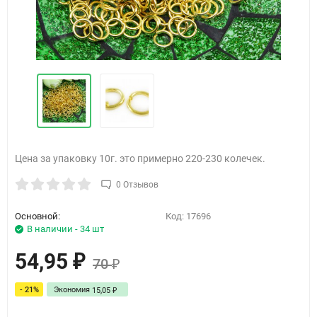
Цена за упаковку 10г. это примерно 220-230 колечек.
0 Отзывов
Основной:
Код:
17696
В наличии - 34 шт
54,95
₽
70
₽
- 21%
Экономия
15,05
₽