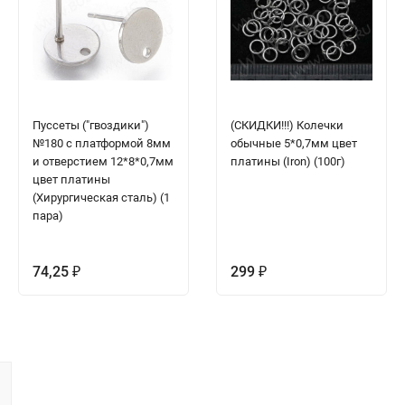
Пуссеты ("гвоздики")
(СКИДКИ!!!) Колечки
№180 с платформой 8мм
обычные 5*0,7мм цвет
и отверстием 12*8*0,7мм
платины (Iron) (100г)
цвет платины
(Хирургическая сталь) (1
пара)
74,25
299
₽
₽