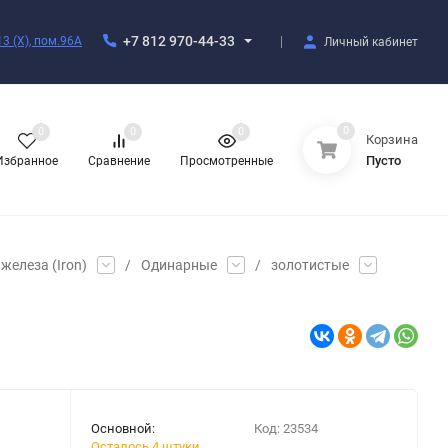
+7 812 970-44-33
3 (X), пом.96А
Личный кабинет
0
0
0
0
Корзина
Пусто
Избранное
Сравнение
Просмотренные
железа (Iron)
/
Одинарные
/
золотистые
Основной:
Код:
23534
Осталось 4 штуки