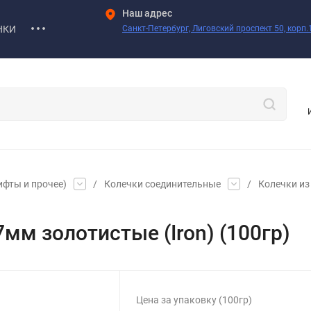
Наш адрес
НКИ
Санкт-Петербург, Лиговский проспект 50, корп.1
ифты и прочее)
/
Колечки соединительные
/
Колечки из 
мм золотистые (Iron) (100гр)
Цена за упаковку (100гр)