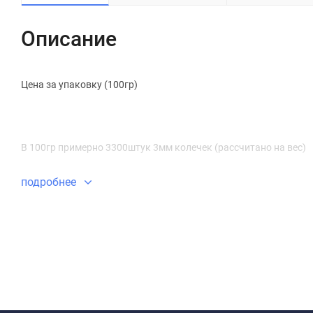
Описание
Цена за упаковку (100гр)
В 100гр примерно 3300штук 3мм колечек (рассчитано на вес)
подробнее