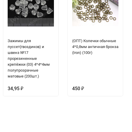
Зажимы для
(ОПТ) Колечки обычные
пуссет(гвоздиков) и
4*0,8мм античная бронза
швенз №17
(Iron) (100г)
прорезиненные
крепёжки (03) 4*4*4мм
полупрозрачные
матовые (200шт.)
34,95
450
₽
₽