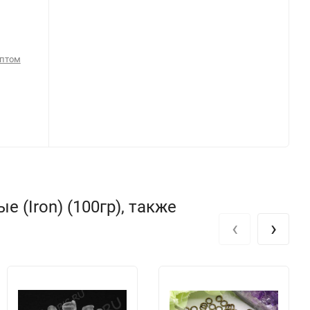
оптом
(Iron) (100гр), также
‹
›