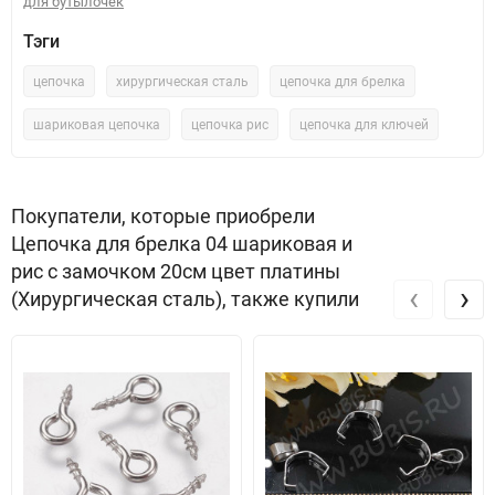
для бутылочек
Тэги
цепочка
хирургическая сталь
цепочка для брелка
шариковая цепочка
цепочка рис
цепочка для ключей
Покупатели, которые приобрели
Цепочка для брелка 04 шариковая и
рис с замочком 20см цвет платины
‹
›
(Хирургическая сталь), также купили