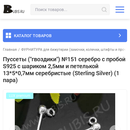
КАТАЛОГ ТОВАРОВ
Главная
/
ФУРНИТУРА для бижутерии (замочки, колечки, штифты и прочее
Пуссеты ("гвоздики") №151 серебро с пробой
S925 с шариком 2,5мм и петелькой
13*5*0,7мм серебристые (Sterling Silver) (1
пара)
LUX premium