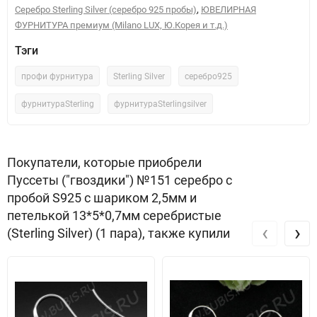
,
Серебро Sterling Silver (серебро 925 пробы)
ЮВЕЛИРНАЯ
ФУРНИТУРА премиум (Milano LUX, Ю.Корея и т.д.)
Тэги
профи фурнитура
Sterling Silver
серебро925
фурнитураSterling
фурнитураSterlingsilver
Покупатели, которые приобрели
Пуссеты ("гвоздики") №151 серебро с
пробой S925 с шариком 2,5мм и
петелькой 13*5*0,7мм серебристые
‹
›
(Sterling Silver) (1 пара), также купили