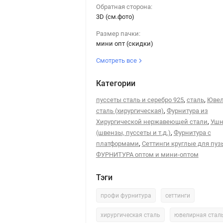
Обратная сторона:
3D (см.фото)
Размер пачки:
мини опт (скидки)
Смотреть все
Категории
,
,
пуссеты сталь и серебро 925
сталь
Ювел
,
сталь (хирургическая)
Фурнитура из
,
Хирургической нержавеющей стали
Ушн
,
(швензы, пуссеты и т.д.)
Фурнитура с
,
платформами
Сеттинги круглые для пу
ФУРНИТУРА оптом и мини-оптом
Тэги
профи фурнитура
сеттинги
хирургическая сталь
ювелирная стал