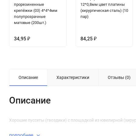
прорезиненные
12*0,8мм цвет платины
крепёжки (03) 4*4*4мм
(хирургическая сталь) (10
полупрозрачные
пар)
матовые (200шт.)
34,95
84,25
₽
₽
Описание
Характеристики
Отзывы (0)
Описание
Хорошие пуссеты (гвоздики) с площадкой из ювелирной (хирург
подробнее