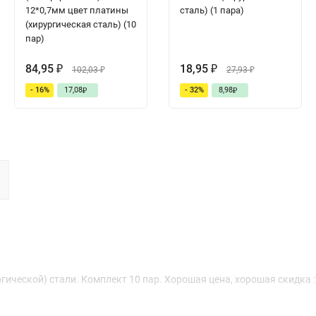
12*0,7мм цвет платины
сталь) (1 пара)
(хирургическая сталь) (10
пар)
84,95
18,95
₽
102,03
₽
27,93
₽
₽
- 16%
17,08
- 32%
8,98
₽
₽
ической) стали. Комплект 10 пар. Хорошая цена, хорошая скидка :