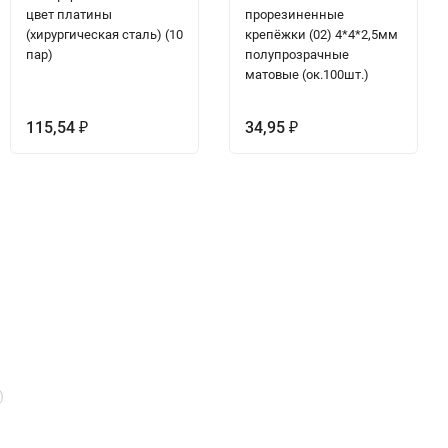
цвет платины
прорезиненные
(хирургическая сталь) (10
крепёжки (02) 4*4*2,5мм
пар)
полупрозрачные
матовые (ок.100шт.)
115,54
34,95
₽
₽
)