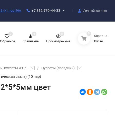
+7 812 970-44-33
3 (X), пом.96А
Личный кабинет
0
0
0
0
Корзина
Пусто
Избранное
Сравнение
Просмотренные
, пуссеты и т.п.
/
Пуссеты (гвоздики)
ическая сталь) (10 пар)
12*5*5мм цвет