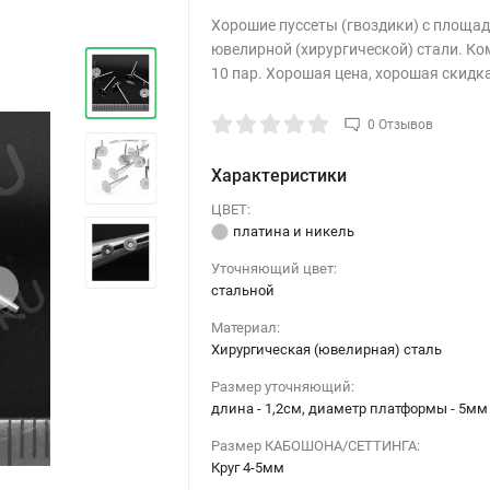
Хорошие пуссеты (гвоздики) с площад
ювелирной (хирургической) стали. Ко
10 пар. Хорошая цена, хорошая скидка 
0 Отзывов
Характеристики
ЦВЕТ:
платина и никель
Уточняющий цвет:
›
стальной
Материал:
Хирургическая (ювелирная) сталь
Размер уточняющий:
длина - 1,2см, диаметр платформы - 5мм
Размер КАБОШОНА/СЕТТИНГА:
Круг 4-5мм