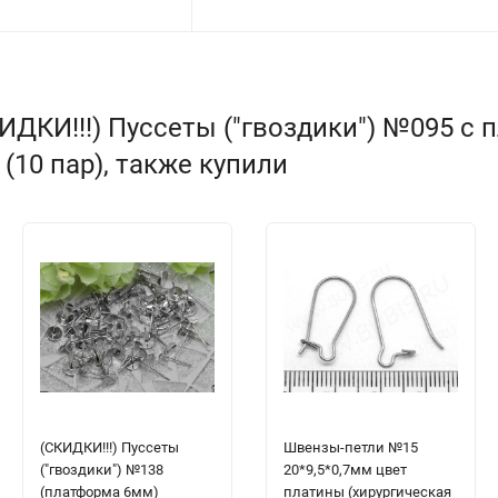
ИДКИ!!!) Пуссеты ("гвоздики") №095 с
(10 пар), также купили
(СКИДКИ!!!) Пуссеты
Швензы-петли №15
("гвоздики") №138
20*9,5*0,7мм цвет
(платформа 6мм)
платины (хирургическая