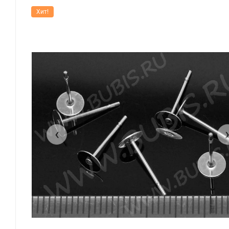
Хит!
‹