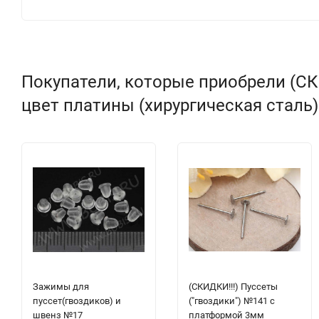
Покупатели, которые приобрели (СК
цвет платины (хирургическая сталь) 
Зажимы для
(СКИДКИ!!!) Пуссеты
пуссет(гвоздиков) и
("гвоздики") №141 с
швенз №17
платформой 3мм