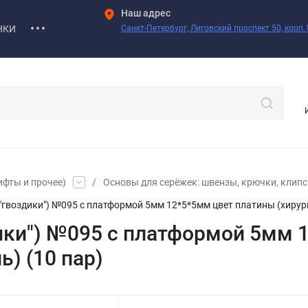
Наш адрес
НКИ
Санкт-Петербург, Лиговский проспект 50, корп.1
ифты и прочее)
/
Основы для серёжек: швензы, крючки, клипсы
"гвоздики") №095 с платформой 5мм 12*5*5мм цвет платины (хирург
дики") №095 с платформой 5мм 
ь) (10 пар)