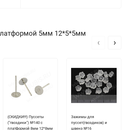
 платформой 5мм 12*5*5мм
‹
›
(СКИДКИ!!!) Пуссеты
Зажимы для
("гвоздики") №140 с
пуссет(гвоздиков) и
платформой 8мм 12*8мм
швенз №16