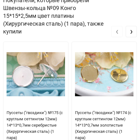
Покупатели, которые приобрели
Швензы-кольца №09 Конго
15*15*2,5мм цвет платины
(Хирургическая сталь) (1 пара), также
‹
›
купили
Пуссеты ("гвоздики") №175 (с
Пуссеты ("гвоздики") №174 (с
круглым сеттингом 12мм)
круглым сеттингом 12мм)
14*13*0,7мм серебристые
14*13*0,7мм золотистые
(Хирургическая сталь) (1
(Хирургическая сталь) (1
пара)
пара)