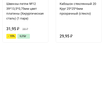
Швензы-петли №12
Кабошон стеклянный 20
39*13,5*0,75мм цвет
Круг 25*25*6мм
платины (Хирургическая
прозрачный (стекло)
сталь) (1 пара)
31,95
₽
38
₽
29,95
- 15%
6,05
₽
₽