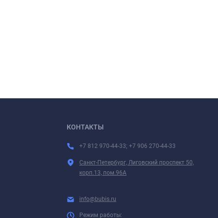
КОНТАКТЫ
+7 812 970-44-33; +7 906 270-44-33
Санкт-Петербург, Лиговский проспект 50,
корп.13, пом.96А
info@bubis.ru
Режим работы: