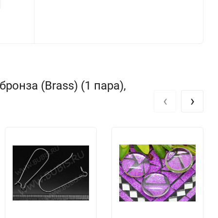
онза (Brass) (1 пара),
‹
›