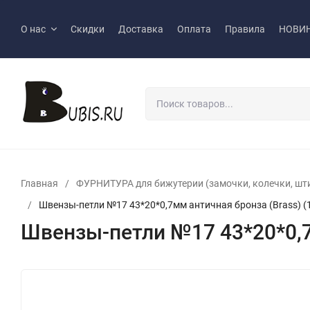
О нас
Скидки
Доставка
Оплата
Правила
НОВИ
Главная
/
ФУРНИТУРА для бижутерии (замочки, колечки, шт
/
Швензы-петли №17 43*20*0,7мм античная бронза (Brass) (
Швензы-петли №17 43*20*0,7м