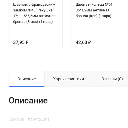
Швензы с французским
Швензы-кольца №01
замком №43 "Ракушка"
35*1,2мм античная
17*11,5*5,5мм античная
бронза (Iron) (1пара)
бронза (Brass) (1 пара)
37,95
42,63
₽
₽
Описание
Характеристики
Отзывы (0)
Описание
Цена за 1 пару (2шт.)