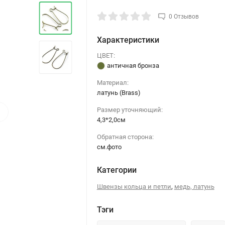
0 Отзывов
Характеристики
ЦВЕТ:
античная бронза
Материал:
латунь (Brass)
›
Размер уточняющий:
4,3*2,0см
Обратная сторона:
см.фото
Категории
,
Швензы кольца и петли
медь, латунь
Тэги