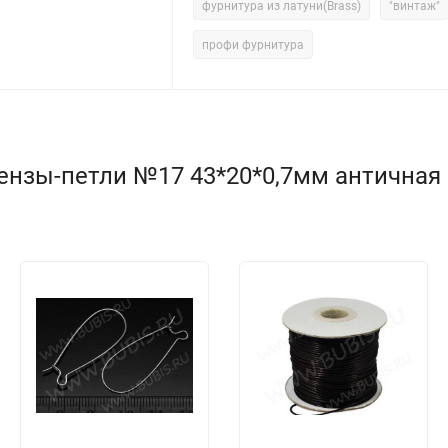
фурнитура из латуни(Brass)
"винтаж"
профи фурнитура
зы-петли №17 43*20*0,7мм античная бр