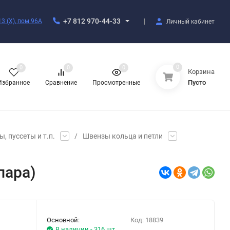
+7 812 970-44-33
3 (X), пом.96А
Личный кабинет
0
0
0
0
Корзина
Пусто
Избранное
Сравнение
Просмотренные
, пуссеты и т.п.
/
Швензы кольца и петли
пара)
Основной:
Код:
18839
В наличии - 316 шт