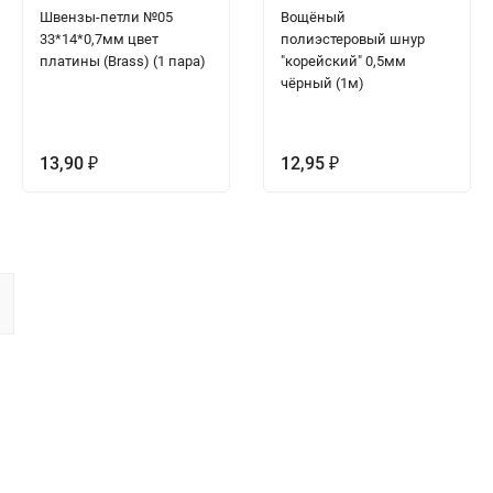
Швензы-петли №05
Вощёный
33*14*0,7мм цвет
полиэстеровый шнур
платины (Brass) (1 пара)
"корейский" 0,5мм
чёрный (1м)
13,90
12,95
₽
₽