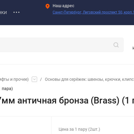
Наш адрес
НКИ
Санкт-Петербург, Лиговский проспект 50, корп.1
ифты и прочее)
/
Основы для серёжек: швензы, крючки, клипсы
1 пара)
м античная бронза (Brass) (1 
Цена за 1 пару (2шт.)