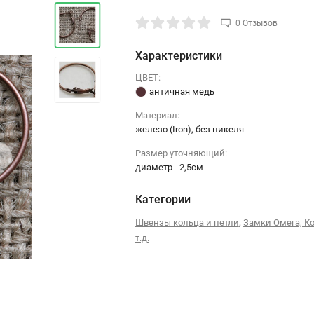
0 Отзывов
Характеристики
ЦВЕТ:
античная медь
Материал:
железо (Iron), без никеля
›
Размер уточняющий:
диаметр - 2,5см
Категории
,
Швензы кольца и петли
Замки Омега, Ко
т.д.