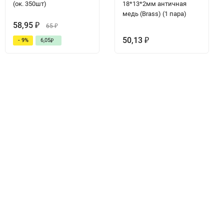
(ок. 350шт)
18*13*2мм античная
медь (Brass) (1 пара)
58,95
₽
65
₽
50,13
- 9%
6,05
₽
₽