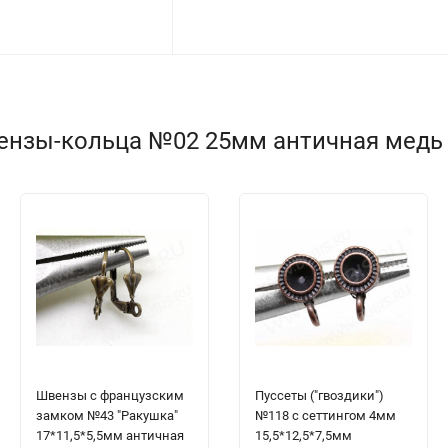
нзы-кольца №02 25мм античная медь (I
Швензы с французским
Пуссеты ("гвоздики")
замком №43 "Ракушка"
№118 с сеттингом 4мм
17*11,5*5,5мм античная
15,5*12,5*7,5мм