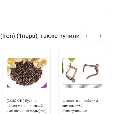
‹
›
ron) (1пара), также купили
(СКИДКИ!!!) Бусина
Швензы с английским
Шарик металлический
замком №50
2мм античная медь (Iron)
прямоугольные