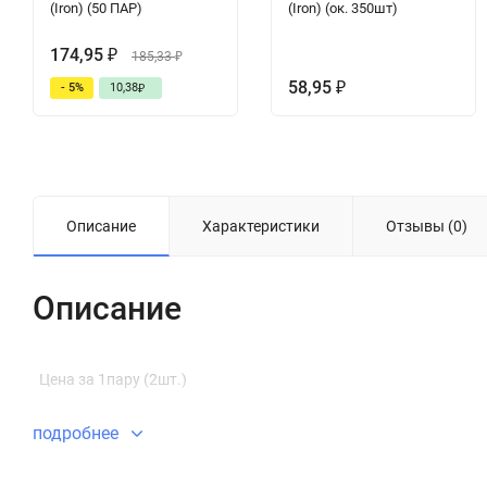
(Iron) (50 ПАР)
(Iron) (ок. 350шт)
174,95
₽
185,33
₽
58,95
- 5%
10,38
₽
₽
Описание
Характеристики
Отзывы (0)
Описание
Цена за 1пару (2шт.)
подробнее