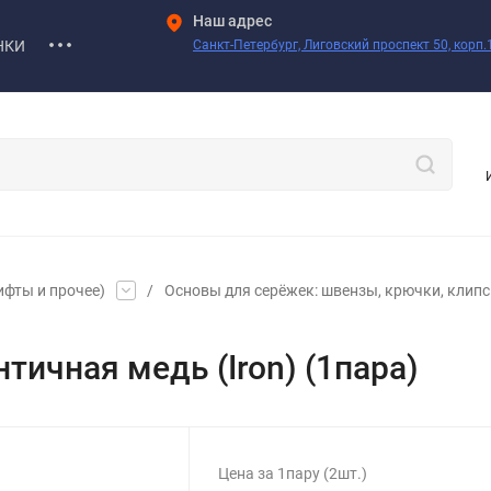
Наш адрес
НКИ
Санкт-Петербург, Лиговский проспект 50, корп.1
ифты и прочее)
/
Основы для серёжек: швензы, крючки, клипсы
ичная медь (Iron) (1пара)
Цена за 1пару (2шт.)