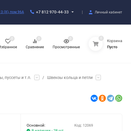
+7 812 970-44-33
3 (X), пом.96А
Личный кабинет
0
0
0
0
Корзина
Пусто
Избранное
Сравнение
Просмотренные
, пуссеты и т.п.
/
Швензы кольца и петли
Основной:
Код:
12069
В наличии - 28 шт