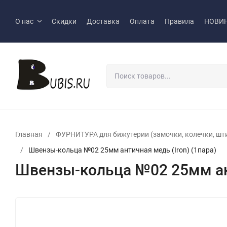
О нас
Скидки
Доставка
Оплата
Правила
НОВИ
Главная
/
ФУРНИТУРА для бижутерии (замочки, колечки, шт
/
Швензы-кольца №02 25мм античная медь (Iron) (1пара)
Швензы-кольца №02 25мм ант